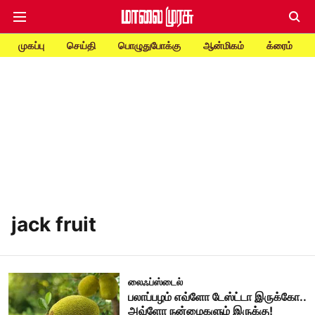
முகப்பு
செய்தி
பொழுதுபோக்கு
ஆன்மிகம்
க்ரைம்
jack fruit
லைஃப்ஸ்டைல்
பலாப்பழம் எவ்ளோ டேஸ்ட்டா இருக்கோ..
அவ்ளோ நன்மைகளும் இருக்கு!