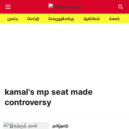
முகப்பு
செய்தி
பொழுதுபோக்கு
ஆன்மிகம்
க்ரைம்
kamal's mp seat made
controversy
தமிழ்நாடு