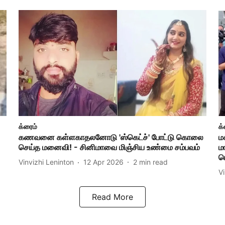
க்ரைம்
க்
கணவனை கள்ளகாதலனோடு 'ஸ்கெட்ச்' போட்டு கொலை
ம
செய்த மனைவி! - சினிமாவை மிஞ்சிய உண்மை சம்பவம்
ம
ப
Vinvizhi Leninton
12 Apr 2026
2
min read
V
Read More