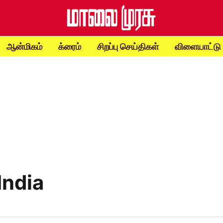
ஆன்மிகம்
க்ரைம்
சிறப்பு செய்திகள்
விளையாட்டு
India