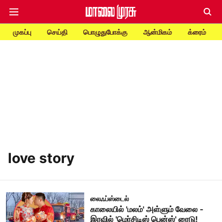
முகப்பு
செய்தி
பொழுதுபோக்கு
ஆன்மிகம்
க்ரைம்
love story
லைஃப்ஸ்டைல்
காலையில் 'மலம்' அள்ளும் வேலை -
இரவில் 'மெர்சிடிஸ் பென்ஸ்' ரைடு!