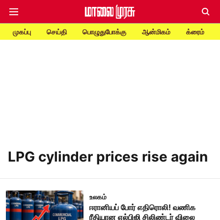
முகப்பு
செய்தி
பொழுதுபோக்கு
ஆன்மிகம்
க்ரைம்
LPG cylinder prices rise again
உலகம்
ஈரானியப் போர் எதிரொலி! வணிக
ரீதியான எல்பிஜி சிலிண்டர் விலை