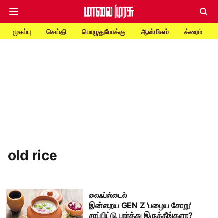
முகப்பு
செய்தி
பொழுதுபோக்கு
ஆன்மிகம்
க்ரைம்
old rice
லைஃப்ஸ்டைல்
இன்றைய GEN Z 'பழைய சோறு'
சாப்பிட்டு பார்த்து இருக்கீங்களா?