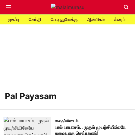
முகப்பு
செய்தி
பொழுதுபோக்கு
ஆன்மிகம்
க்ரைம்
Pal Payasam
லைஃப்ஸ்டைல்
பால் பாயாசம்.. முதல் முயற்சியிலேயே
சுவையாக செய்யலாம்!