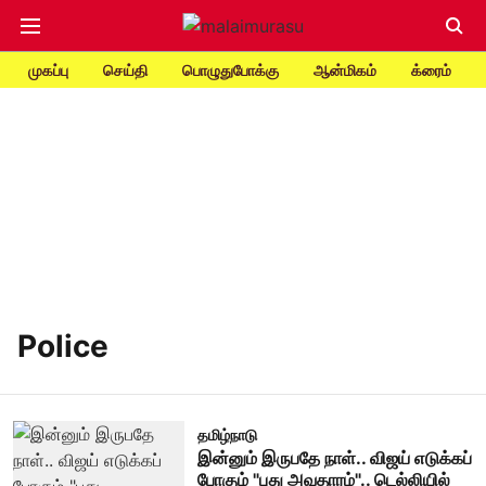
முகப்பு
செய்தி
பொழுதுபோக்கு
ஆன்மிகம்
க்ரைம்
Police
தமிழ்நாடு
இன்னும் இருபதே நாள்.. விஜய் எடுக்கப்
போகும் "புது அவதாரம்".. டெல்லியில்