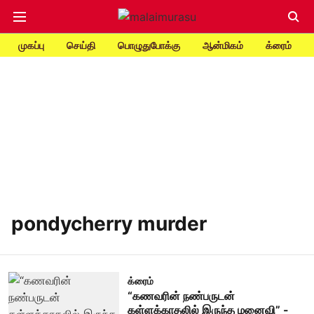
முகப்பு
செய்தி
பொழுதுபோக்கு
ஆன்மிகம்
க்ரைம்
pondycherry murder
க்ரைம்
“கணவரின் நண்பருடன்
கள்ளக்காதலில் இருந்த மனைவி” -