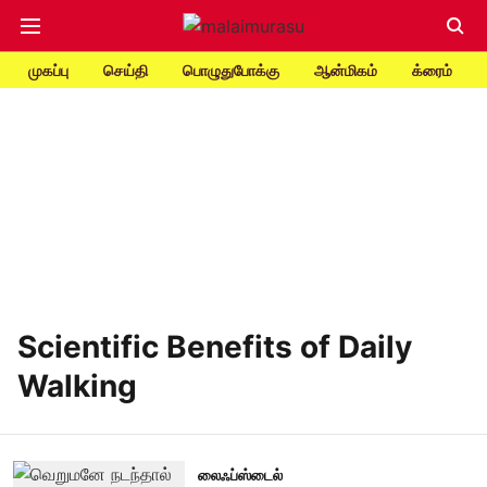
முகப்பு
செய்தி
பொழுதுபோக்கு
ஆன்மிகம்
க்ரைம்
Scientific Benefits of Daily
Walking
லைஃப்ஸ்டைல்