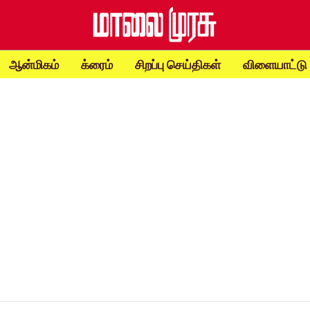
ஆன்மிகம்
க்ரைம்
சிறப்பு செய்திகள்
விளையாட்டு