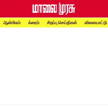
ஆன்மிகம்
க்ரைம்
சிறப்பு செய்திகள்
விளையாட்டு