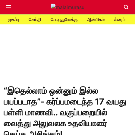
முகப்பு
செய்தி
பொழுதுபோக்கு
ஆன்மிகம்
க்ரைம்
“இதெல்லாம் ஒன்னும் இல்ல
பயப்படாத”- கர்ப்பமடைந்த 17 வயது
பள்ளி மாணவி.. வகுப்பறையில்
வைத்து அலுவலக உதவியாளர்
செய்த அசிங்கம்!