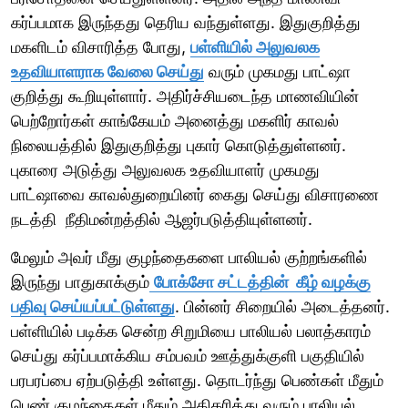
கர்ப்பமாக இருந்தது தெரிய வந்துள்ளது. இதுகுறித்து
மகளிடம் விசாரித்த போது,
பள்ளியில் அலுவலக
உதவியாளராக வேலை செய்து
வரும் முகமது பாட்ஷா
குறித்து கூறியுள்ளார். அதிர்ச்சியடைந்த மாணவியின்
பெற்றோர்கள் காங்கேயம் அனைத்து மகளிர் காவல்
நிலையத்தில் இதுகுறித்து புகார் கொடுத்துள்ளனர்.
புகாரை அடுத்து அலுவலக உதவியாளர் முகமது
பாட்ஷாவை காவல்துறையினர் கைது செய்து விசாரணை
நடத்தி நீதிமன்றத்தில் ஆஜர்படுத்தியுள்ளனர்.
மேலும் அவர் மீது குழந்தைகளை பாலியல் குற்றங்களில்
இருந்து பாதுகாக்கும்
போக்சோ சட்டத்தின் கீழ் வழக்கு
பதிவு செய்யப்பட்டுள்ளது
. பின்னர் சிறையில் அடைத்தனர்.
பள்ளியில் படிக்க சென்ற சிறுமியை பாலியல் பலாத்காரம்
செய்து கர்ப்பமாக்கிய சம்பவம் ஊத்துக்குளி பகுதியில்
பரபரப்பை ஏற்படுத்தி உள்ளது. தொடர்ந்து பெண்கள் மீதும்
பெண் குழந்தைகள் மீதும் அதிகரித்து வரும் பாலியல்