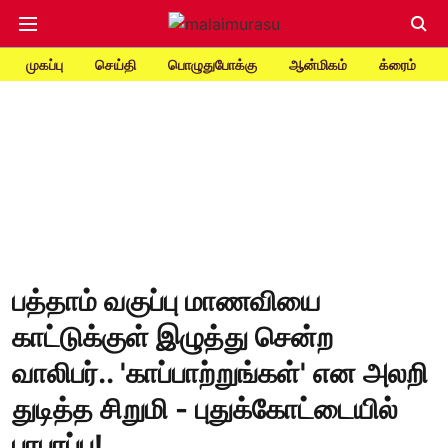
முகப்பு
செய்தி
பொழுதுபோக்கு
ஆன்மிகம்
க்ரைம்
பத்தாம் வகுப்பு மாணவியை
காட்டுக்குள் இழுத்து சென்ற
வாலிபர்.. 'காப்பாற்றுங்கள்' என அலறி
துடித்த சிறுமி - புதுக்கோட்டையில்
பரபரப்பு!