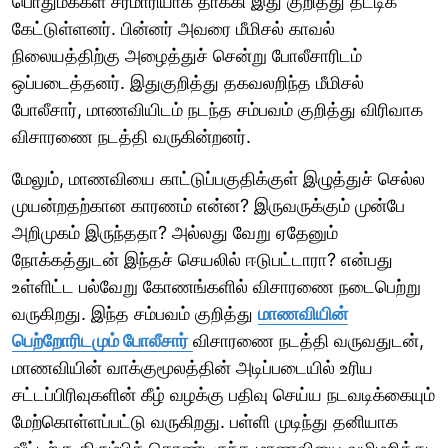
பொதுமக்கள் சரமாரியாக தாக்கி இது குறித்து தட்டிக்
கேட்டுள்ளனர். பின்னர் அவரை மீமிசல் காவல்
நிலையத்திற்கு அழைத்துச் சென்று போலீசாரிடம்
ஒப்படைத்தனர். இதுகுறித்து தகவலறிந்த மீமிசல்
போலீசார், மாணவியிடம் நடந்த சம்பவம் குறித்து விரிவாக
விசாரணை நடத்தி வருகின்றனர்.
மேலும், மாணவியை காட்டுப்பகுதிக்குள் இழுத்துச் செல்ல
முயன்றதற்கான காரணம் என்ன? இருவருக்கும் முன்பே
அறிமுகம் இருந்ததா? அல்லது வேறு ஏதேனும்
நோக்கத்துடன் இந்தச் செயலில் ஈடுபட்டாரா? என்பது
உள்ளிட்ட பல்வேறு கோணங்களில் விசாரணை நடைபெற்று
வருகிறது. இந்த சம்பவம் குறித்து
மாணவியின்
பெற்றோரிடமும் போலீசார்
விசாரணை நடத்தி வருவதுடன்,
மாணவியின் வாக்குமூலத்தின் அடிப்படையில் உரிய
சட்டப்பிரிவுகளின் கீழ் வழக்கு பதிவு செய்ய நடவடிக்கையும்
மேற்கொள்ளப்பட்டு வருகிறது. பள்ளி முடிந்து தனியாக