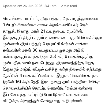
Updated on
:
26 Jun 2026, 2:41 am
2
min read
சிவகங்கை மாவட்டம், திருப்பத்தூர் அரசு மருத்துவமனை
பின்புறம் சிவகங்கை சாலை அருகே வசிப்பவர் ஷேக்
தாவூத். இவரது மகள் 21 வயதுடைய ஆஃப்ரின்.
இவருக்கும் திருப்பத்தூர் மூலைக்கடை பகுதியில் வசிக்கும்
முன்னாள் திருப்பத்தூர் பேரூராட்சி சேர்மன் சாக்ளா
என்பவரின் மகன் 30 வயதுடைய முகமது அஷ்ரப்
என்பவருக்கும் கடந்த (ஜன 25) -ல், 6 மாதங்களுக்கு
முன்பு திருமணம் நடைபெற்றது. திருமணத்திற்கு பிறகு
இருவரும் அஷ்ரப் வீட்டில் வசித்து வந்த நிலையில் தற்போது
ஆஃப்ரின் 4 மாத கர்ப்பிணியாக இருந்த நிலையில் கடந்த
(ஜூன் 16) ஆம் தேதி இரவு தனது தாய் பாத்திமா பீவிக்கு
தொலைபேசியில் தொடர்பு கொண்டு “அம்மா என்னை
இப்பவே வந்து கூட்டிட்டு போயிடுங்க” என தன்னை
வீட்டுக்கு அழைத்துச் செல்லுமாறு கூறியுள்ளார்.