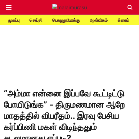
முகப்பு
செய்தி
பொழுதுபோக்கு
ஆன்மிகம்
க்ரைம்
“அம்மா என்னை இப்பவே கூட்டிட்டு
போயிடுங்க” - திருமணமான ஆறே
மாதத்தில் விபரீதம்.. இரவு பேசிய
கர்ப்பிணி மகள் விடிந்ததும்
சடலமானது எப்படி?