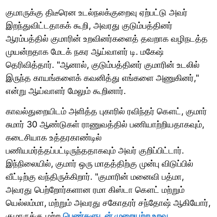
குமாருக்கு திடீரென உடல்நலக்குறைவு ஏற்பட்டு அவர்
இறந்துவிட்டதாகக் கூறி, அவரது குடும்பத்தினர்
ஆரம்பத்தில் குமாரின் உறவினர்களைத் தவறாக வழிநடத்த
முயன்றதாக மேடக் நகர ஆய்வாளர் டி. மகேஷ்
தெரிவித்தார். "ஆனால், குடும்பத்தினர் குமாரின் உடலில்
இருந்த காயங்களைக் கவனித்து எங்களை அணுகினர்,"
என்று ஆய்வாளர் மேலும் கூறினார்.
காவல்துறையிடம் அளித்த புகாரில் ரவிந்தர் கௌட், குமார்
சுமார் 30 ஆண்டுகள் ராணுவத்தில் பணியாற்றியதாகவும்,
கடைசியாக உத்தரகாண்டில்
பணியமர்த்தப்பட்டிருந்ததாகவும் அவர் குறிப்பிட்டார்.
இந்நிலையில், குமார் ஒரு மாதத்திற்கு முன்பு விடுப்பில்
வீட்டிற்கு வந்திருக்கிறார். "குமாரின் மனைவி பத்மா,
அவரது பெற்றோர்களான ரமா கிஸ்டா கௌட் மற்றும்
யெல்லம்மா, மற்றும் அவரது சகோதரர் சந்தோஷ் ஆகியோர்,
குமாருக்கு மற்ற
பெண்களுடன் முறையற்ற உறவு