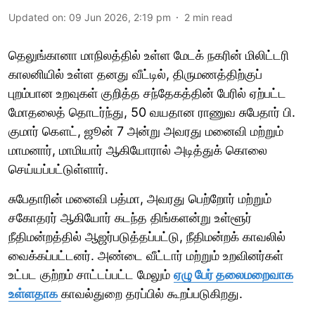
Updated on
:
09 Jun 2026, 2:19 pm
2
min read
தெலுங்கானா மாநிலத்தில் உள்ள மேடக் நகரின் மிலிட்டரி
காலனியில் உள்ள தனது வீட்டில், திருமணத்திற்குப்
புறம்பான உறவுகள் குறித்த சந்தேகத்தின் பேரில் ஏற்பட்ட
மோதலைத் தொடர்ந்து, 50 வயதான ராணுவ சுபேதார் பி.
குமார் கௌட், ஜூன் 7 அன்று அவரது மனைவி மற்றும்
மாமனார், மாமியார் ஆகியோரால் அடித்துக் கொலை
செய்யப்பட்டுள்ளார்.
சுபேதாரின் மனைவி பத்மா, அவரது பெற்றோர் மற்றும்
சகோதரர் ஆகியோர் கடந்த திங்களன்று உள்ளூர்
நீதிமன்றத்தில் ஆஜர்படுத்தப்பட்டு, நீதிமன்றக் காவலில்
வைக்கப்பட்டனர். அண்டை வீட்டார் மற்றும் உறவினர்கள்
உட்பட குற்றம் சாட்டப்பட்ட மேலும்
ஏழு பேர் தலைமறைவாக
உள்ளதாக
காவல்துறை தரப்பில் கூறப்படுகிறது.