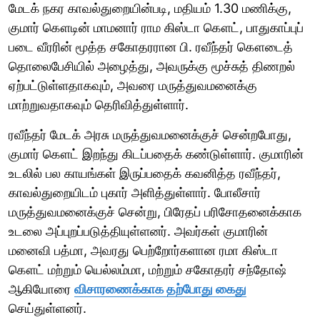
மேடக் நகர காவல்துறையின்படி, மதியம் 1.30 மணிக்கு,
குமார் கௌடின் மாமனார் ராம கிஸ்டா கௌட், பாதுகாப்புப்
படை வீரரின் மூத்த சகோதரரான பி. ரவீந்தர் கௌடைத்
தொலைபேசியில் அழைத்து, அவருக்கு மூச்சுத் திணறல்
ஏற்பட்டுள்ளதாகவும், அவரை மருத்துவமனைக்கு
மாற்றுவதாகவும் தெரிவித்துள்ளார்.
ரவீந்தர் மேடக் அரசு மருத்துவமனைக்குச் சென்றபோது, ​​
குமார் கௌட் இறந்து கிடப்பதைக் கண்டுள்ளார். குமாரின்
உடலில் பல காயங்கள் இருப்பதைக் கவனித்த ரவீந்தர்,
காவல்துறையிடம் புகார் அளித்துள்ளார். போலீசார்
மருத்துவமனைக்குச் சென்று, பிரேதப் பரிசோதனைக்காக
உடலை அப்புறப்படுத்தியுள்ளனர். அவர்கள் குமாரின்
மனைவி பத்மா, அவரது பெற்றோர்களான ரமா கிஸ்டா
கௌட் மற்றும் யெல்லம்மா, மற்றும் சகோதரர் சந்தோஷ்
ஆகியோரை
விசாரணைக்காக தற்போது கைது
செய்துள்ளனர்.