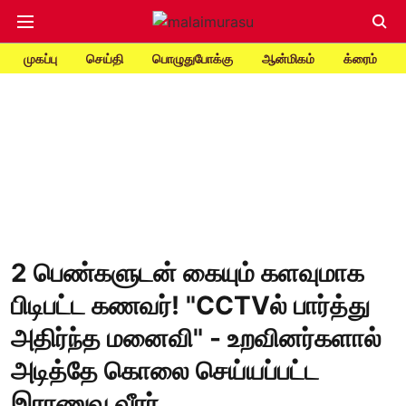
முகப்பு
செய்தி
பொழுதுபோக்கு
ஆன்மிகம்
க்ரைம்
2 பெண்களுடன் கையும் களவுமாக
பிடிபட்ட கணவர்! "CCTVல் பார்த்து
அதிர்ந்த மனைவி" - உறவினர்களால்
அடித்தே கொலை செய்யப்பட்ட
இராணுவ வீரர்