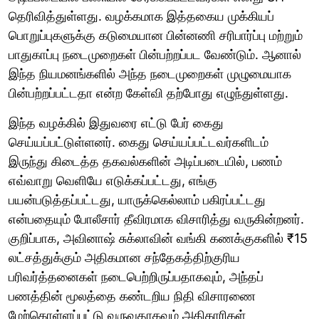
தெரிவித்துள்ளது. வழக்கமாக இத்தகைய முக்கியப்
பொறுப்புகளுக்கு கடுமையான பின்னணி சரிபார்ப்பு மற்றும்
பாதுகாப்பு நடைமுறைகள் பின்பற்றப்பட வேண்டும். ஆனால்
இந்த நியமனங்களில் அந்த நடைமுறைகள் முழுமையாக
பின்பற்றப்பட்டதா என்ற கேள்வி தற்போது எழுந்துள்ளது.
இந்த வழக்கில் இதுவரை எட்டு பேர் கைது
செய்யப்பட்டுள்ளனர். கைது செய்யப்பட்டவர்களிடம்
இருந்து கிடைத்த தகவல்களின் அடிப்படையில், பணம்
எவ்வாறு வெளியே எடுக்கப்பட்டது, எங்கு
பயன்படுத்தப்பட்டது, யாருக்கெல்லாம் பகிரப்பட்டது
என்பதையும் போலீசார் தீவிரமாக விசாரித்து வருகின்றனர்.
குறிப்பாக, அவினாஷ் சுக்லாவின் வங்கி கணக்குகளில் ₹15
லட்சத்துக்கும் அதிகமான சந்தேகத்திற்குரிய
பரிவர்த்தனைகள் நடைபெற்றிருப்பதாகவும், அந்தப்
பணத்தின் மூலத்தை கண்டறிய நிதி விசாரணை
மேற்கொள்ளப்பட்டு வருவதாகவும் அதிகாரிகள்