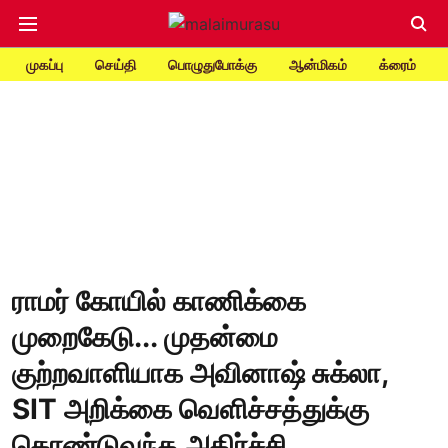
முகப்பு
செய்தி
பொழுதுபோக்கு
ஆன்மிகம்
க்ரைம்
ராமர் கோயில் காணிக்கை
முறைகேடு... முதன்மை
குற்றவாளியாக அவினாஷ் சுக்லா,
SIT அறிக்கை வெளிச்சத்துக்கு
கொண்டுவந்த அதிர்ச்சி