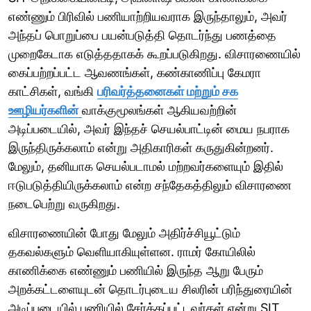
எண்ணும் பிரிவில் பணியாற்றியவராக இருந்தாலும், அவர்
அந்தப் பொறுப்பை பயன்படுத்தி தொடர்ந்து பணத்தை
முறைகேடாக எடுத்ததாகக் கூறப்படுகிறது. விசாரணையில்
கைப்பற்றப்பட்ட ஆவணங்கள், கண்காணிப்பு கேமரா
காட்சிகள், வங்கி
பரிவர்த்தனைகள் மற்றும் சக
ஊழியர்களின்
வாக்குமூலங்கள் ஆகியவற்றின்
அடிப்படையில், அவர் இந்தச் செயல்பாட்டின் மைய நபராக
இருந்திருக்கலாம் என்று அதிகாரிகள் கருதுகின்றனர்.
மேலும், தனியாக செயல்படாமல் மற்றவர்களையும் இதில்
ஈடுபடுத்தியிருக்கலாம் என்ற சந்தேகத்திலும் விசாரணை
நடைபெற்று வருகிறது.
விசாரணையின் போது மேலும் அதிர்ச்சியூட்டும்
தகவல்களும் வெளியாகியுள்ளன. ராமர் கோயிலில்
காணிக்கை எண்ணும் பணியில் இருந்த ஆறு பேரும்
அறக்கட்டளையுடன் தொடர்புடைய சிலரின் பரிந்துரையின்
அடிப்படையில் பணியில் சேர்க்கப்பட்டவர்கள் என்று SIT