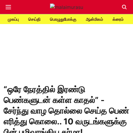
முகப்பு
செய்தி
பொழுதுபோக்கு
ஆன்மிகம்
க்ரைம்
“ஒரே நேரத்தில் இரண்டு
பெண்களுடன் கள்ள காதல்” -
சேர்ந்து வாழ தொல்லை செய்த பெண்
எரித்து கொலை.. 10 வருடங்களுக்கு
பின் பழிவாங்கிய கர்மா!