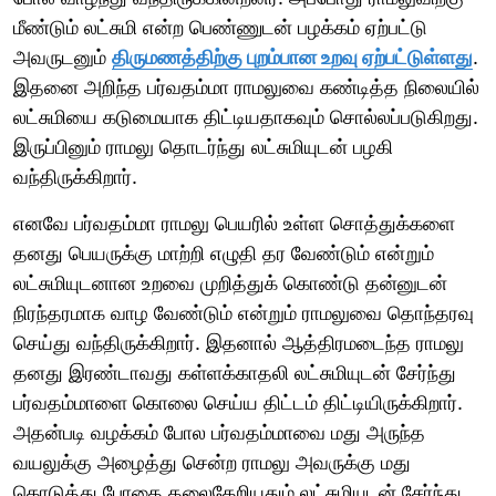
மீண்டும் லட்சுமி என்ற பெண்ணுடன் பழக்கம் ஏற்பட்டு
அவருடனும்
திருமணத்திற்கு புறம்பான உறவு ஏற்பட்டுள்ளது
.
இதனை அறிந்த பர்வதம்மா ராமலுவை கண்டித்த நிலையில்
லட்சுமியை கடுமையாக திட்டியதாகவும் சொல்லப்படுகிறது.
இருப்பினும் ராமலு தொடர்ந்து லட்சுமியுடன் பழகி
வந்திருக்கிறார்.
எனவே பர்வதம்மா ராமலு பெயரில் உள்ள சொத்துக்களை
தனது பெயருக்கு மாற்றி எழுதி தர வேண்டும் என்றும்
லட்சுமியுடனான உறவை முறித்துக் கொண்டு தன்னுடன்
நிரந்தரமாக வாழ வேண்டும் என்றும் ராமலுவை தொந்தரவு
செய்து வந்திருக்கிறார். இதனால் ஆத்திரமடைந்த ராமலு
தனது இரண்டாவது கள்ளக்காதலி லட்சுமியுடன் சேர்ந்து
பர்வதம்மாளை கொலை செய்ய திட்டம் திட்டியிருக்கிறார்.
அதன்படி வழக்கம் போல பர்வதம்மாவை மது அருந்த
வயலுக்கு அழைத்து சென்ற ராமலு அவருக்கு மது
கொடுத்து போதை தலைகேறியதும் லட்சுமியுடன் சேர்ந்து