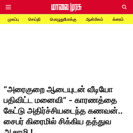
முகப்பு
செய்தி
பொழுதுபோக்கு
ஆன்மிகம்
க்ரைம்
“அரைகுறை ஆடையுடன் வீடியோ
பதிவிட்ட மனைவி” - காரணத்தை
கேட்டு அதிர்ச்சியடைந்த கணவன்..
சைபர் கிரைமில் சிக்கிய தத்துவ
ஆசாமி !