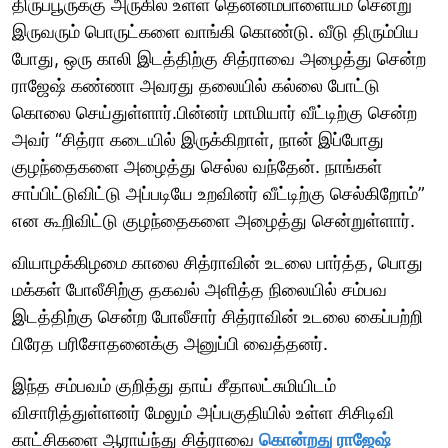
திருப்பூருக்கு அருகில் உள்ள தென்னம்பாளையம் சென்று
இருவரும் பொருட்களை வாங்கி கொண்டு. வீடு திரும்பிய
போது, ஒரு காலி இடத்திற்கு சித்ராவை அழைத்து சென்ற
ராஜேஷ் கண்ணா அவரது தலையில் கல்லை போட்டு
கொலை செய்துள்ளார்.பின்னர் மாமியார் வீட்டிற்கு சென்ற
அவர் “சித்ரா கடையில் இருக்கிறாள், நான் இப்போது
குழந்தைகளை அழைத்து செல்ல வந்தேன். நாங்கள்
சாப்பிட்டுவிட்டு அப்படியே உறவினர் வீட்டிற்கு செல்கிறோம்”
என கூறிவிட்டு குழந்தைகளை அழைத்து சென்றுள்ளார்.
வியாழக்கிழமை காலை சித்ராவின் உடலை பார்த்த, பொது
மக்கள் போலீசிற்கு தகவல் அளித்த நிலையில் சம்பவ
இடத்திற்கு சென்ற போலீசார் சித்ராவின் உடலை கைப்பற்றி
பிரேத பரிசோதனைக்கு அனுப்பி வைத்தனர்.
இந்த சம்பவம் குறித்து தாய் சீதாலட்சுமியிடம்
விசாரித்துள்ளனர் மேலும் அப்பகுதியில் உள்ள சிசிடிவி
காட்சிகளை ஆராய்ந்து சித்ராவை
கொன்றது ராஜேஷ்