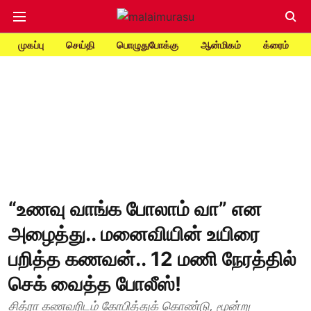
முகப்பு
செய்தி
பொழுதுபோக்கு
ஆன்மிகம்
க்ரைம்
“உணவு வாங்க போலாம் வா” என
அழைத்து.. மனைவியின் உயிரை
பறித்த கணவன்.. 12 மணி நேரத்தில்
செக் வைத்த போலீஸ்!
சித்ரா கணவரிடம் கோபித்துக் கொண்டு, மூன்று