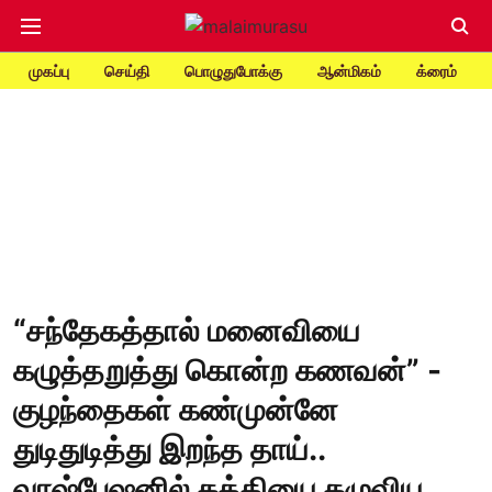
முகப்பு
செய்தி
பொழுதுபோக்கு
ஆன்மிகம்
க்ரைம்
“சந்தேகத்தால் மனைவியை
கழுத்தறுத்து கொன்ற கணவன்” -
குழந்தைகள் கண்முன்னே
துடிதுடித்து இறந்த தாய்..
வாஷ்பேஷனில் கத்தியை கழுவிய