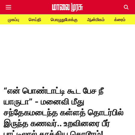
முகப்பு
செய்தி
பொழுதுபோக்கு
ஆன்மிகம்
க்ரைம்
“என் பொண்டாட்டி கூட பேச நீ
யாருடா” - மனைவி மீது
சந்தேகமடைந்த கள்ளத் தொடர்பில்
இருந்த கணவர்.. உறவினரை பீர்
பாட்டிலால் தாக்கிய கொடூரம்!