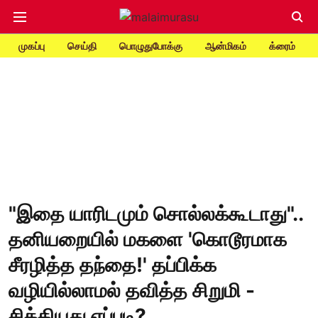
முகப்பு
செய்தி
பொழுதுபோக்கு
ஆன்மிகம்
க்ரைம்
"இதை யாரிடமும் சொல்லக்கூடாது"..
தனியறையில் மகளை 'கொடூரமாக
சீரழித்த தந்தை!' தப்பிக்க
வழியில்லாமல் தவித்த சிறுமி -
சிக்கியது எப்படி?