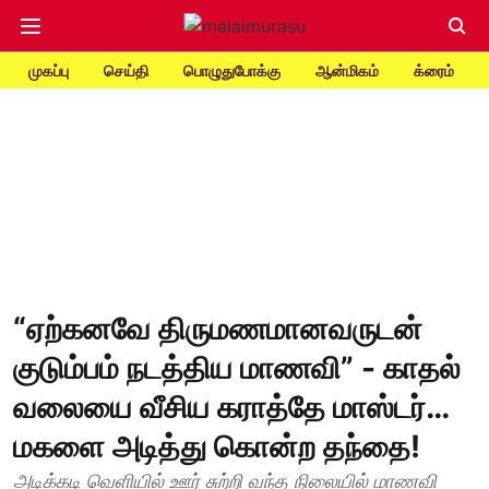
முகப்பு
செய்தி
பொழுதுபோக்கு
ஆன்மிகம்
க்ரைம்
“ஏற்கனவே திருமணமானவருடன்
குடும்பம் நடத்திய மாணவி” - காதல்
வலையை வீசிய கராத்தே மாஸ்டர்…
மகளை அடித்து கொன்ற தந்தை!
அடிக்கடி வெளியில் ஊர் சுற்றி வந்த நிலையில் மாணவி