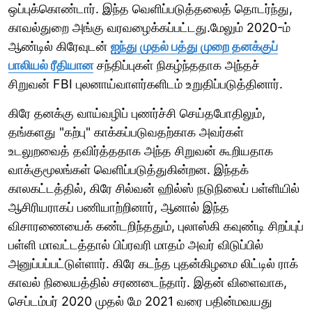
ஒப்புக்கொண்டார். இந்த வெளிப்படுத்தலைத் தொடர்ந்து,
காவல்துறை அங்கு வரவழைக்கப்பட்டது.மேலும் 2020-ம்
ஆண்டில் கிரேவுடன்
ஐந்து முதல் பத்து முறை தனக்குப்
பாலியல் ரீதியான
சந்திப்புகள் நிகழ்ந்ததாக அந்தச்
சிறுவன் FBI புலனாய்வாளர்களிடம் உறுதிப்படுத்தினார்.
கிரே தனக்கு வாய்வழிப் புணர்ச்சி செய்தபோதிலும்,
தங்களது "கற்பு" காக்கப்படுவதற்காக அவர்கள்
உடலுறவைத் தவிர்த்ததாக அந்த சிறுவன் கூறியதாக
வாக்குமூலங்கள் வெளிப்படுத்துகின்றன. இந்தக்
காலகட்டத்தில், கிரே சில்வன் ஹில்ஸ் நடுநிலைப் பள்ளியில்
ஆசிரியராகப் பணியாற்றினார், ஆனால் இந்த
விசாரணையைக் கண்டறிந்ததும், புலாஸ்கி கவுண்டி சிறப்புப்
பள்ளி மாவட்டத்தால் பிப்ரவரி மாதம் அவர் விடுப்பில்
அனுப்பப்பட்டுள்ளார். கிரே கடந்த புதன்கிழமை லிட்டில் ராக்
காவல் நிலையத்தில் சரணடைந்தார். இதன் விளைவாக,
செப்டம்பர் 2020 முதல் மே 2021 வரை பதின்மவயது