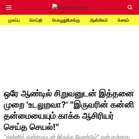
முகப்பு
செய்தி
பொழுதுபோக்கு
ஆன்மிகம்
க்ரைம்
ஒரே ஆண்டில் சிறுவனுடன் இத்தனை
முறை 'உடலுறவா?' "இருவரின் கன்னி
தன்மையையும் காக்க ஆசிரியர்
செய்த செயல்!"
"கன்னித் தன்மையுடன் இருக்க வேண்டும்" என்பதற்காக,