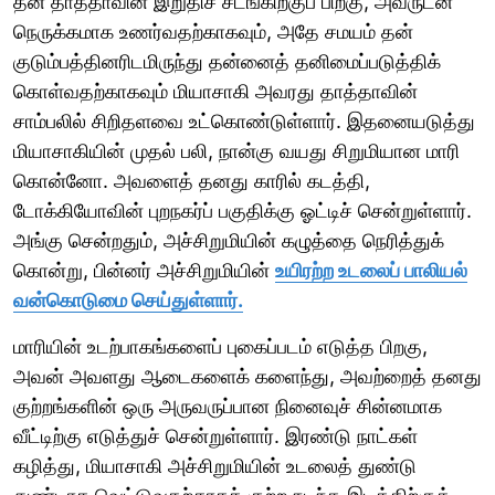
தன் தாத்தாவின் இறுதிச் சடங்கிற்குப் பிறகு, அவருடன்
நெருக்கமாக உணர்வதற்காகவும், அதே சமயம் தன்
குடும்பத்தினரிடமிருந்து தன்னைத் தனிமைப்படுத்திக்
கொள்வதற்காகவும் மியாசாகி அவரது தாத்தாவின்
சாம்பலில் சிறிதளவை உட்கொண்டுள்ளார். இதனையடுத்து
மியாசாகியின் முதல் பலி, நான்கு வயது சிறுமியான மாரி
கொன்னோ. அவளைத் தனது காரில் கடத்தி,
டோக்கியோவின் புறநகர்ப் பகுதிக்கு ஓட்டிச் சென்றுள்ளார்.
அங்கு சென்றதும், அச்சிறுமியின் கழுத்தை நெரித்துக்
கொன்று, பின்னர் அச்சிறுமியின்
உயிரற்ற உடலைப் பாலியல்
வன்கொடுமை செய்துள்ளார்.
மாரியின் உடற்பாகங்களைப் புகைப்படம் எடுத்த பிறகு,
அவன் அவளது ஆடைகளைக் களைந்து, அவற்றைத் தனது
குற்றங்களின் ஒரு அருவருப்பான நினைவுச் சின்னமாக
வீட்டிற்கு எடுத்துச் சென்றுள்ளார். இரண்டு நாட்கள்
கழித்து, மியாசாகி அச்சிறுமியின் உடலைத் துண்டு