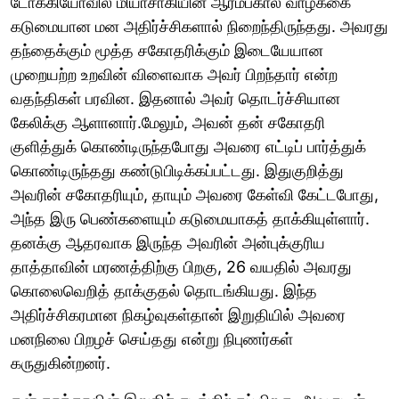
டோக்கியோவில் மியாசாகியின் ஆரம்பகால வாழ்க்கை
கடுமையான மன அதிர்ச்சிகளால் நிறைந்திருந்தது. அவரது
தந்தைக்கும் மூத்த சகோதரிக்கும் இடையேயான
முறையற்ற உறவின் விளைவாக அவர் பிறந்தார் என்ற
வதந்திகள் பரவின. இதனால் அவர் தொடர்ச்சியான
கேலிக்கு ஆளானார்.மேலும், அவன் தன் சகோதரி
குளித்துக் கொண்டிருந்தபோது அவரை எட்டிப் பார்த்துக்
கொண்டிருந்தது கண்டுபிடிக்கப்பட்டது. இதுகுறித்து
அவரின் சகோதரியும், தாயும் அவரை கேள்வி கேட்டபோது, ​​
அந்த இரு பெண்களையும் கடுமையாகத் தாக்கியுள்ளார்.
தனக்கு ஆதரவாக இருந்த அவரின் அன்புக்குரிய
தாத்தாவின் மரணத்திற்கு பிறகு, 26 வயதில் அவரது
கொலைவெறித் தாக்குதல் தொடங்கியது. இந்த
அதிர்ச்சிகரமான நிகழ்வுகள்தான் இறுதியில் அவரை
மனநிலை பிறழச் செய்தது என்று நிபுணர்கள்
கருதுகின்றனர்.