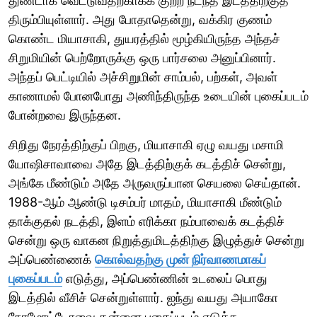
துண்டாக வெட்டுவதற்காகக் குற்ற நடந்த இடத்திற்குத்
திரும்பியுள்ளார். அது போதாதென்று, வக்கிர குணம்
கொண்ட மியாசாகி, துயரத்தில் மூழ்கியிருந்த அந்தச்
சிறுமியின் பெற்றோருக்கு ஒரு பார்சலை அனுப்பினார்.
அந்தப் பெட்டியில் அச்சிறுமின் சாம்பல், பற்கள், அவள்
காணாமல் போனபோது அணிந்திருந்த உடையின் புகைப்படம்
போன்றவை இருந்தன.
சிறிது நேரத்திற்குப் பிறகு, மியாசாகி ஏழு வயது மசாமி
யோஷிசாவாவை அதே இடத்திற்குக் கடத்திச் சென்று,
அங்கே மீண்டும் அதே அருவருப்பான செயலை செய்தான்.
1988-ஆம் ஆண்டு டிசம்பர் மாதம், மியாசாகி மீண்டும்
தாக்குதல் நடத்தி, இளம் எரிக்கா நம்பாவைக் கடத்திச்
சென்று ஒரு வாகன நிறுத்துமிடத்திற்கு இழுத்துச் சென்று
அப்பெண்ணைக்
கொல்வதற்கு முன் நிர்வாணமாகப்
புகைப்படம்
எடுத்து, அப்பெண்ணின் உடலைப் பொது
இடத்தில் வீசிச் சென்றுள்ளார். ஐந்து வயது அயாகோ
நோமோட்டோவை தன்னை புகைப்படம் எடுக்க