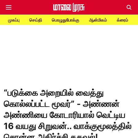
முகப்பு
செய்தி
பொழுதுபோக்கு
ஆன்மிகம்
க்ரைம்
“படுக்கை அறையில் வைத்து
கொல்லப்பட்ட மூவர்” - அண்ணன்
அண்ணியை கோடாரியால் வெட்டிய
16 வயது சிறுவன்.. வாக்குமூலத்தில்
சொன்ன அதிர்ச்சி தகவல்!