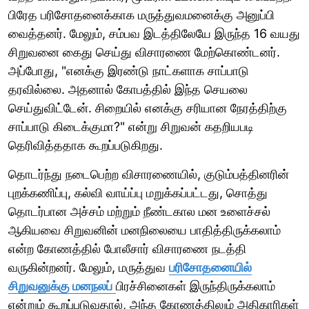
பிரேத பரிசோதனைக்காக மருத்துவமனைக்கு அனுப்பி
வைத்தனர். மேலும், சம்பவ இடத்திலேயே இருந்த 16 வயது
சிறுவனை கைது செய்து விசாரணை மேற்கொண்டனர்.
அப்போது, "எனக்கு இரண்டு நாட்களாக சாப்பாடு
தரவில்லை. அதனால் கோபத்தில் இந்த செயலை
செய்துவிட்டேன். சிறையில் எனக்கு சரியான நேரத்திற்கு
சாப்பாடு கிடைக்குமா?" என்று சிறுவன் கதறியபடி
தெரிவித்ததாக கூறப்படுகிறது.
தொடர்ந்து நடைபெற்ற விசாரணையில், குடும்பத்தினரின்
புறக்கணிப்பு, கல்வி வாய்ப்பு மறுக்கப்பட்டது, சொத்து
தொடர்பான அச்சம் மற்றும் நீண்டகால மன உளைச்சல்
ஆகியவை சிறுவனின் மனநிலையை பாதித்திருக்கலாம்
என்ற கோணத்தில் போலீசார் விசாரணை நடத்தி
வருகின்றனர். மேலும், மருத்துவ
பரிசோதனையில்
சிறுவனுக்கு மனநலப்
பிரச்சினைகள் இருந்திருக்கலாம்
என்றும் கூறப்படுவதால், அந்த கோணத்திலும் அதிகாரிகள்