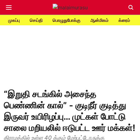
முகப்பு
செய்தி
பொழுதுபோக்கு
ஆன்மிகம்
க்ரைம்
“இறுதி சடங்கில் அசைந்த
பெண்ணின் கால்” - குடிநீர் குடித்து
இருவர் உயிரிழப்பு… முட்கள் போட்டு
சாலை மறியலில் ஈடுபட்ட ஊர் மக்கள்!
கிராமத்தில் உள்ள 40 க்கும் மேற்பட்டோருக்கு