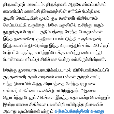
திருவள்ளூர் மாவட்டம், திருத்தணி அருகே கர்லம்பாக்கம்
காலனியில் ஊராட்சி நிர்வாகத்தின் சார்பில் மேல்நிலை
குடிநீர் தொட்டியின் மூலம் குடி தண்ணீர் விநியோகம்
செய்யப்பட்டு வருகிறது. இந்த பகுதியில் வசித்து வரும்
நூறுக்கும் மேற்பட்ட குடும்பத்தை சேர்ந்த பொதுமக்கள்
இந்த தண்ணீரை குடிநீராக பயன்படுத்தி வருகின்றனர்.
இந்நிலையில் திடீரென்று இந்த கிராமத்தில் உள்ள 40 க்கும்
மேற்பட்டோருக்கு வயிற்றுப்போக்கு வயிற்று வலி வாந்தி
போன்றவை ஏற்பட்டு சிகிச்சை பெற்று வந்திருக்கின்றனர்.
இதற்கு முறையாக பராமரிக்கப்படாமல் விநியோகிக்கப்பட்டு
குடிதண்ணீர் தான் காரணம் என மக்கள் குற்றம் சாட்டி
வந்த நிலையில் அந்த கிராமத்தை சேர்ந்த ஏழுமலை
என்பவர் சிகிச்சை பலனின்றி உயிரிழந்தார். அதனை
தொடர்ந்து மேலும் சிகிச்சை இருந்த சுதா என்ற பெண்ணும்
இன்று காலை சிகிச்சை பலனின்றி உயிரிழந்த நிலையில்
அவரது உறவினர்கள் மற்றும்
அக்கம்பக்கத்தினர் அவரது