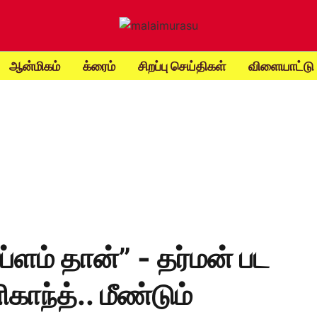
ஆன்மிகம்
க்ரைம்
சிறப்பு செய்திகள்
விளையாட்டு
ப்ளம் தான்” - தர்மன் பட
காந்த்.. மீண்டும்