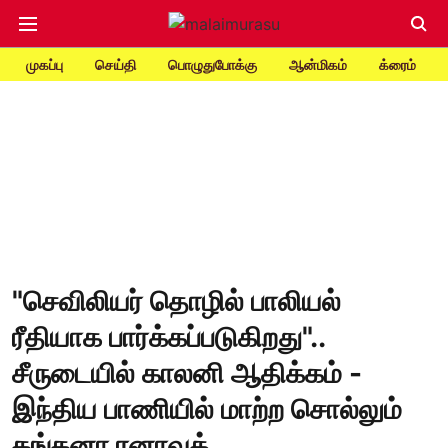
முகப்பு
செய்தி
பொழுதுபோக்கு
ஆன்மிகம்
க்ரைம்
"செவிலியர் தொழில் பாலியல்
ரீதியாக பார்க்கப்படுகிறது"..
சீருடையில் காலனி ஆதிக்கம் -
இந்திய பாணியில் மாற்ற சொல்லும்
கங்கனா ரனாவத்