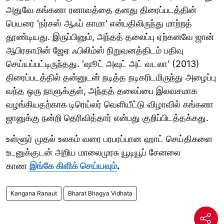
அதுவே கங்கனா ரனாவத்தை தனது திரைப்படத்தின்
பெயரை 'நர்சஸ் ஆஃப் காமா' என்பதிலிருந்து மாற்றத்
தூண்டியது. இருப்பினும், அந்தத் தலைப்பு ஏற்கனவே ஜான்
ஆபிரகாமின் ஜேஏ ஃபிலிம்ஸ் நிறுவனத்திடம் பதிவு
செய்யப்பட்டிருந்தது. 'ஷூட் அவுட் அட் வடலா' (2013)
திரைப்படத்தில் தன்னுடன் நடித்த நடிகரிடமிருந்து அழைப்பு
வந்த ஒரு நாளுக்குள், அந்தத் தலைப்பை இலவசமாக
வழங்கியதற்காக டிரெய்லர் வெளியீட்டு விழாவில் கங்கனா
ஜானுக்கு நன்றி தெரிவித்தார் என்பது குறிப்பிடத்தக்கது.
உள்ளூர் முதல் உலகம் வரை பரபரப்பான ஹாட் செய்திகளை
உடனுக்குடன் அறிய மாலைமுரசு யூடியூப் சேனலை
காண
இங்கே கிளிக் செய்யவும்
.
Kangana Ranaut
Bharat Bhagya Vidhata