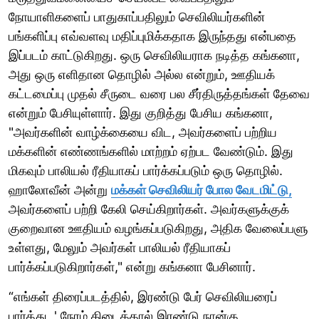
நோயாளிகளைப் பாதுகாப்பதிலும் செவிலியர்களின்
பங்களிப்பு எவ்வளவு மதிப்புமிக்கதாக இருந்தது என்பதை
இப்படம் காட்டுகிறது. ஒரு செவிலியராக நடித்த கங்கனா,
அது ஒரு எளிதான தொழில் அல்ல என்றும், ஊதியக்
கட்டமைப்பு முதல் சீருடை வரை பல சீர்திருத்தங்கள் தேவை
என்றும் பேசியுள்ளார். இது குறித்து பேசிய கங்கனா,
"அவர்களின் வாழ்க்கையை விட, அவர்களைப் பற்றிய
மக்களின் எண்ணங்களில் மாற்றம் ஏற்பட வேண்டும். இது
மிகவும் பாலியல் ரீதியாகப் பார்க்கப்படும் ஒரு தொழில்.
ஹாலோவீன் அன்று
மக்கள் செவிலியர் போல வேடமிட்டு,
அவர்களைப் பற்றி கேலி செய்கிறார்கள். அவர்களுக்குக்
குறைவான ஊதியம் வழங்கப்படுகிறது, அதிக வேலைப்பளு
உள்ளது, மேலும் அவர்கள் பாலியல் ரீதியாகப்
பார்க்கப்படுகிறார்கள்," என்று கங்கனா பேசினார்.
“எங்கள் திரைப்படத்தில், இரண்டு பேர் செவிலியரைப்
பார்த்து, ' நேரம் கிடைத்தால் இரண்டு நான்கு