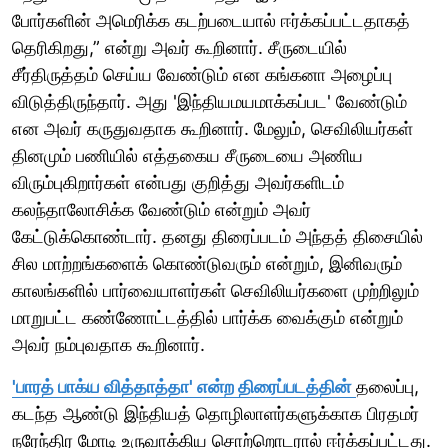
போர்களின் அமெரிக்க கடற்படையால் ஈர்க்கப்பட்டதாகத்
தெரிகிறது,” என்று அவர் கூறினார். சீருடையில்
சீர்திருத்தம் செய்ய வேண்டும் என கங்கனா அழைப்பு
விடுத்திருந்தார். அது 'இந்தியமயமாக்கப்பட' வேண்டும்
என அவர் கருதுவதாக கூறினார். மேலும், செவிலியர்கள்
தினமும் பணியில் எத்தகைய சீருடையை அணிய
விரும்புகிறார்கள் என்பது குறித்து அவர்களிடம்
கலந்தாலோசிக்க வேண்டும் என்றும் அவர்
கேட்டுக்கொண்டார். தனது திரைப்படம் அந்தத் திசையில்
சில மாற்றங்களைக் கொண்டுவரும் என்றும், இனிவரும்
காலங்களில் பார்வையாளர்கள் செவிலியர்களை முற்றிலும்
மாறுபட்ட கண்ணோட்டத்தில் பார்க்க வைக்கும் என்றும்
அவர் நம்புவதாக கூறினார்.
'பாரத் பாக்ய வித்தாத்தா' என்ற திரைப்படத்தின்
தலைப்பு,
கடந்த ஆண்டு இந்தியத் தொழிலாளர்களுக்காக பிரதமர்
நரேந்திர மோடி உருவாக்கிய சொற்றொடரால் ஈர்க்கப்பட்டது.