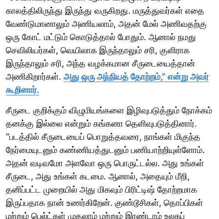
காலத்திலிருந்து இருந்து வருகிறது. மருத்துவர்கள் எதை
வேண்டுமானாலும் அணியலாம், அதன் மேல் அணிவதற்கு
ஒரு கோட் மட்டும் கொடுத்தால் போதும். ஆனால் நமது
செவிலியர்கள், வெயிலாக இருந்தாலும் சரி, குளிராக
இருந்தாலும் சரி, அந்த வழக்கமான சீருடையைத்தான்
அணிகிறார்கள்.
அது ஒரு அந்நியத் தோற்றம்,” என்று அவர்
கூறினார்.
சீருடை குறிக்கும் விழுமியங்களை இழிவுபடுத்தும் நோக்கம்
தனக்கு இல்லை என்றும் கங்கனா தெளிவுபடுத்தினார்.
“படத்தில் சீருடையைப் பொறுத்தவரை, நாங்கள் மிகுந்த
நேர்மையுடனும் கண்ணியத்துடனும் பணியாற்றியுள்ளோம்.
அதன் வடிவமோ அளவோ ஒரு பொருட்டல்ல. அது உங்கள்
சீருடை, அது உங்கள் கடமை. ஆனால், அதையும் மீறி,
தனிப்பட்ட முறையில் அது மிகவும் பிரிட்டிஷ் தோற்றமாக
இருப்பதாக நான் உணர்கிறேன். குண்டூசிகள், தொப்பிகள்
மற்றும் பெல்ட்கள் முதலாம் மற்றும் இரண்டாம் உலகப்