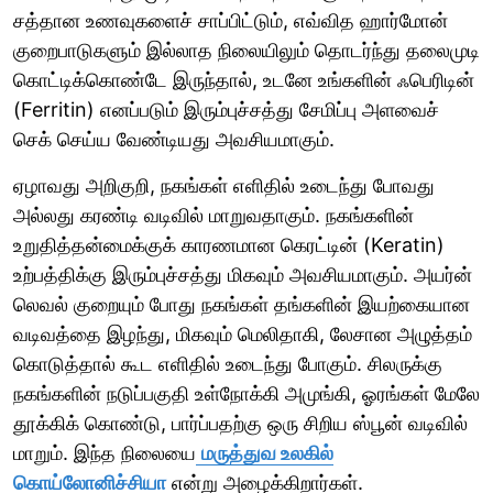
சத்தான உணவுகளைச் சாப்பிட்டும், எவ்வித ஹார்மோன்
குறைபாடுகளும் இல்லாத நிலையிலும் தொடர்ந்து தலைமுடி
கொட்டிக்கொண்டே இருந்தால், உடனே உங்களின் ஃபெரிடின்
(Ferritin) எனப்படும் இரும்புச்சத்து சேமிப்பு அளவைச்
செக் செய்ய வேண்டியது அவசியமாகும்.
ஏழாவது அறிகுறி, நகங்கள் எளிதில் உடைந்து போவது
அல்லது கரண்டி வடிவில் மாறுவதாகும். நகங்களின்
உறுதித்தன்மைக்குக் காரணமான கெரட்டின் (Keratin)
உற்பத்திக்கு இரும்புச்சத்து மிகவும் அவசியமாகும். அயர்ன்
லெவல் குறையும் போது நகங்கள் தங்களின் இயற்கையான
வடிவத்தை இழந்து, மிகவும் மெலிதாகி, லேசான அழுத்தம்
கொடுத்தால் கூட எளிதில் உடைந்து போகும். சிலருக்கு
நகங்களின் நடுப்பகுதி உள்நோக்கி அமுங்கி, ஓரங்கள் மேலே
தூக்கிக் கொண்டு, பார்ப்பதற்கு ஒரு சிறிய ஸ்பூன் வடிவில்
மாறும். இந்த நிலையை
மருத்துவ உலகில்
கொய்லோனிச்சியா
என்று அழைக்கிறார்கள்.