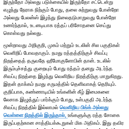
இருந்தோ அல்லது படுக்கையில் இருந்தோ சட்டென்று
எழுந்து நேராக நிற்கும் போது, தலை சுற்றுவது போன்றோ
அல்லது பேலன்ஸ் இழந்து நிலைதடுமாறுவது போன்றோ
உணர்ந்தால், உடனடியாக ரத்தப் பரிசோதனை செய்து
கொள்வது நல்லது.
மூன்றாவது அறிகுறி, முகம் மற்றும் உடலின் சில பகுதிகள்
வெளிறிப் போவதாகும். நமது ரத்தத்திற்குச் சிவப்பு
நிறத்தைத் தருவதே ஹீமோகுளோபின் தான். உடலில்
இரும்புச்சத்து குறையும் போது ரத்தம் தனது அடர்ந்த
சிவப்பு நிறத்தை இழந்து வெளிறிய நிறத்திற்கு மாறுகிறது.
இதன் தாக்கம் நமது சருமத்தில் தெளிவாகத் தெரியும்.
குறிப்பாக, கண்ணாடியில் உங்களின் கீழ் இமைகளை
லேசாக இழுத்துப் பார்க்கும் போது, உள்பகுதி அடர்ந்த
சிவப்பு நிறத்தில் இல்லாமல்
வெளிறிய பிங்க் அல்லது
வெள்ளை நிறத்தில் இருந்தால்,
உங்களுக்கு ரத்த சோகை
இருப்பதற்கான சாத்தியக்கூறுகள் மிக அதிகம். இது தவிர