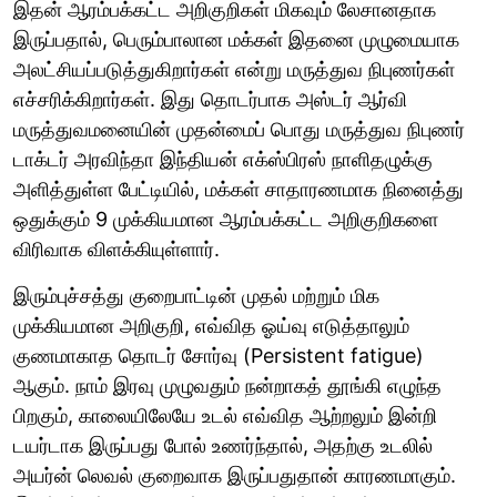
இதன் ஆரம்பக்கட்ட அறிகுறிகள் மிகவும் லேசானதாக
இருப்பதால், பெரும்பாலான மக்கள் இதனை முழுமையாக
அலட்சியப்படுத்துகிறார்கள் என்று மருத்துவ நிபுணர்கள்
எச்சரிக்கிறார்கள். இது தொடர்பாக அஸ்டர் ஆர்வி
மருத்துவமனையின் முதன்மைப் பொது மருத்துவ நிபுணர்
டாக்டர் அரவிந்தா இந்தியன் எக்ஸ்பிரஸ் நாளிதழுக்கு
அளித்துள்ள பேட்டியில், மக்கள் சாதாரணமாக நினைத்து
ஒதுக்கும் 9 முக்கியமான ஆரம்பக்கட்ட அறிகுறிகளை
விரிவாக விளக்கியுள்ளார்.
இரும்புச்சத்து குறைபாட்டின் முதல் மற்றும் மிக
முக்கியமான அறிகுறி, எவ்வித ஓய்வு எடுத்தாலும்
குணமாகாத தொடர் சோர்வு (Persistent fatigue)
ஆகும். நாம் இரவு முழுவதும் நன்றாகத் தூங்கி எழுந்த
பிறகும், காலையிலேயே உடல் எவ்வித ஆற்றலும் இன்றி
டயர்டாக இருப்பது போல் உணர்ந்தால், அதற்கு உடலில்
அயர்ன் லெவல் குறைவாக இருப்பதுதான் காரணமாகும்.