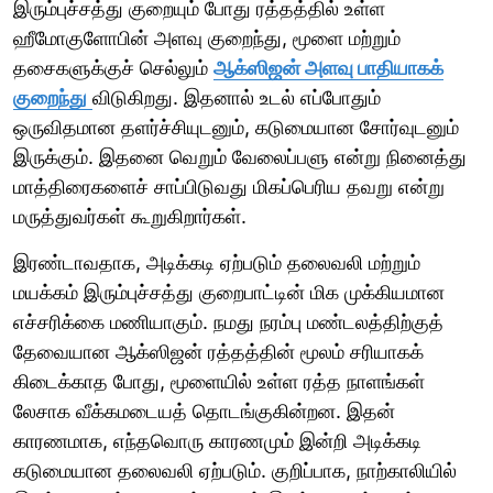
இரும்புச்சத்து குறையும் போது ரத்தத்தில் உள்ள
ஹீமோகுளோபின் அளவு குறைந்து, மூளை மற்றும்
தசைகளுக்குச் செல்லும்
ஆக்ஸிஜன் அளவு பாதியாகக்
குறைந்து
விடுகிறது. இதனால் உடல் எப்போதும்
ஒருவிதமான தளர்ச்சியுடனும், கடுமையான சோர்வுடனும்
இருக்கும். இதனை வெறும் வேலைப்பளு என்று நினைத்து
மாத்திரைகளைச் சாப்பிடுவது மிகப்பெரிய தவறு என்று
மருத்துவர்கள் கூறுகிறார்கள்.
இரண்டாவதாக, அடிக்கடி ஏற்படும் தலைவலி மற்றும்
மயக்கம் இரும்புச்சத்து குறைபாட்டின் மிக முக்கியமான
எச்சரிக்கை மணியாகும். நமது நரம்பு மண்டலத்திற்குத்
தேவையான ஆக்ஸிஜன் ரத்தத்தின் மூலம் சரியாகக்
கிடைக்காத போது, மூளையில் உள்ள ரத்த நாளங்கள்
லேசாக வீக்கமடையத் தொடங்குகின்றன. இதன்
காரணமாக, எந்தவொரு காரணமும் இன்றி அடிக்கடி
கடுமையான தலைவலி ஏற்படும். குறிப்பாக, நாற்காலியில்