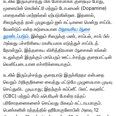
உடலில் இரும்புச்சத்து மிக மோசமாகக் குறையும் போது,
மூளையின் கெமிஸ்ட்ரி மற்றும் டோபமைன் (Dopamine)
பாதைகளில் மாற்றங்கள் ஏற்படுகின்றன. இதனால்,
சிலருக்குத் நாள் முழுவதும் ஐஸ் கட்டிகளை மென்று சாப்பிட
வேண்டும் என்ற கடுமையான
அநாவசிய ஆசை
தூண்டப்படும்.
இன்னும் சிலருக்கு மண், சாம்பல், சாக் பீஸ்
அல்லது பச்சரிசியை ரகசியமாக எடுத்துச் சாப்பிடத்
தோன்றும். இத்தகைய விசித்திரமான ஆசைகள் உங்கள்
உடலுக்குள் இருக்கும் மாபெரும் ஊட்டச்சத்து குறைபாட்டின்
வெளிப்படையான எச்சரிக்கையாகும்.
உடலில் இரும்புச்சத்து குறைபாடு இருக்கிறதா என்பதை
வெறும் அறிகுறிகளை வைத்து மட்டுமே முழுமையாக முடிவு
செய்துவிட முடியாது; இதற்குக் கம்ப்ளீட் பிளட் கவுண்ட்
(CBC) மற்றும் சீரம் ஃபெரிடின் போன்ற ரத்தப்
பரிசோதனைகளைச் செய்வது மிகவும் கட்டாயமாகும்.
பெண்களின் ரத்தத்தில் ஹீமோகுளோபின் அளவு 12