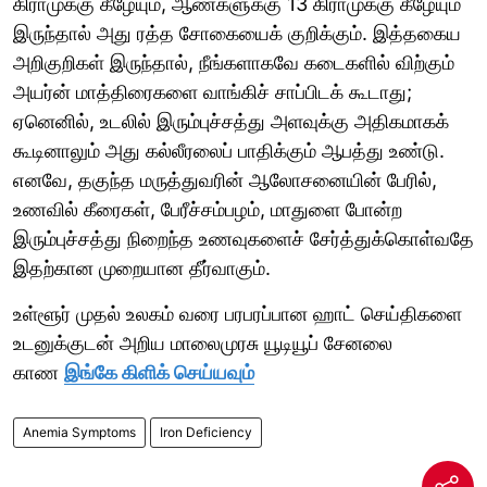
கிராமுக்கு கீழேயும், ஆண்களுக்கு 13 கிராமுக்கு கீழேயும்
இருந்தால் அது ரத்த சோகையைக் குறிக்கும். இத்தகைய
அறிகுறிகள் இருந்தால், நீங்களாகவே கடைகளில் விற்கும்
அயர்ன் மாத்திரைகளை வாங்கிச் சாப்பிடக் கூடாது;
ஏனெனில், உடலில் இரும்புச்சத்து அளவுக்கு அதிகமாகக்
கூடினாலும் அது கல்லீரலைப் பாதிக்கும் ஆபத்து உண்டு.
எனவே, தகுந்த மருத்துவரின் ஆலோசனையின் பேரில்,
உணவில் கீரைகள், பேரீச்சம்பழம், மாதுளை போன்ற
இரும்புச்சத்து நிறைந்த உணவுகளைச் சேர்த்துக்கொள்வதே
இதற்கான முறையான தீர்வாகும்.
உள்ளூர் முதல் உலகம் வரை பரபரப்பான ஹாட் செய்திகளை
உடனுக்குடன் அறிய மாலைமுரசு யூடியூப் சேனலை
காண
இங்கே கிளிக் செய்யவும்
Anemia Symptoms
Iron Deficiency