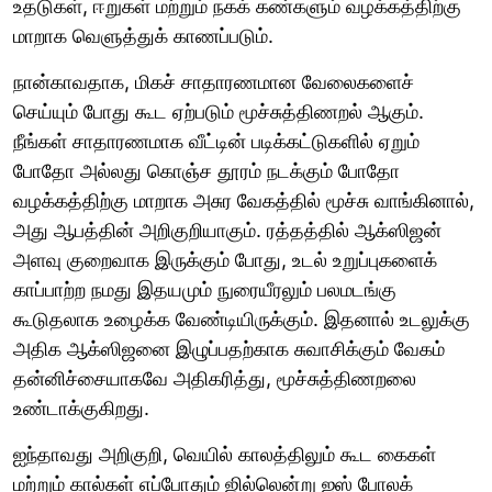
உதடுகள், ஈறுகள் மற்றும் நகக் கண்களும் வழக்கத்திற்கு
மாறாக வெளுத்துக் காணப்படும்.
நான்காவதாக, மிகச் சாதாரணமான வேலைகளைச்
செய்யும் போது கூட ஏற்படும் மூச்சுத்திணறல் ஆகும்.
நீங்கள் சாதாரணமாக வீட்டின் படிக்கட்டுகளில் ஏறும்
போதோ அல்லது கொஞ்ச தூரம் நடக்கும் போதோ
வழக்கத்திற்கு மாறாக அசுர வேகத்தில் மூச்சு வாங்கினால்,
அது ஆபத்தின் அறிகுறியாகும். ரத்தத்தில் ஆக்ஸிஜன்
அளவு குறைவாக இருக்கும் போது, உடல் உறுப்புகளைக்
காப்பாற்ற நமது இதயமும் நுரையீரலும் பலமடங்கு
கூடுதலாக உழைக்க வேண்டியிருக்கும். இதனால் உடலுக்கு
அதிக ஆக்ஸிஜனை இழுப்பதற்காக சுவாசிக்கும் வேகம்
தன்னிச்சையாகவே அதிகரித்து, மூச்சுத்திணறலை
உண்டாக்குகிறது.
ஐந்தாவது அறிகுறி, வெயில் காலத்திலும் கூட கைகள்
மற்றும் கால்கள் எப்போதும் ஜில்லென்று ஐஸ் போலக்