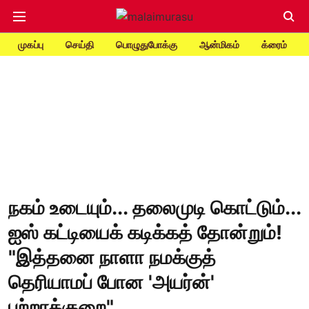
முகப்பு
செய்தி
பொழுதுபோக்கு
ஆன்மிகம்
க்ரைம்
நகம் உடையும்... தலைமுடி கொட்டும்...
ஐஸ் கட்டியைக் கடிக்கத் தோன்றும்!
"இத்தனை நாளா நமக்குத்
தெரியாமப் போன 'அயர்ன்'
பற்றாக்குறை"