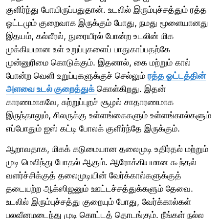
குளிர்ந்து போயிருப்பதுதான். உடலில் இரும்புச்சத்தும் ரத்த
ஓட்டமும் குறைவாக இருக்கும் போது, நமது மூளையானது
இதயம், கல்லீரல், நுரையீரல் போன்ற உடலின் மிக
முக்கியமான உள் உறுப்புகளைப் பாதுகாப்பதற்கே
முன்னுரிமை கொடுக்கும். இதனால், கை மற்றும் கால்
போன்ற வெளி உறுப்புகளுக்குச் செல்லும்
ரத்த ஓட்டத்தின்
அளவை உடல் குறைத்துக்
கொள்கிறது. இதன்
காரணமாகவே, சுற்றுப்புறச் சூழல் சாதாரணமாக
இருந்தாலும், சிலருக்கு உள்ளங்கைகளும் உள்ளங்கால்களும்
எப்போதும் ஐஸ் கட்டி போலக் குளிர்ந்தே இருக்கும்.
ஆறாவதாக, மிகக் கடுமையான தலைமுடி உதிர்தல் மற்றும்
முடி மெலிந்து போதல் ஆகும். ஆரோக்கியமான கூந்தல்
வளர்ச்சிக்குத் தலைமுடியின் வேர்க்கால்களுக்குத்
தடையற்ற ஆக்ஸிஜனும் ஊட்டச்சத்துக்களும் தேவை.
உடலில் இரும்புச்சத்து குறையும் போது, வேர்க்கால்கள்
பலவீனமடைந்து முடி கொட்டத் தொடங்கும். நீங்கள் நல்ல