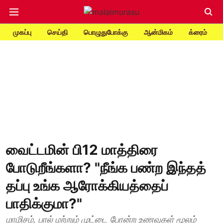
முகப்பு
செய்தி
பொழுதுபோக்கு
ஆன்மிகம்
க்ரைம்
வைட்டமின் பி12 மாத்திரை
போடுறீங்களா? "நீங்க பண்ற இந்தத்
தப்பு உங்க ஆரோக்கியத்தைப்
பாதிக்குமா?"
மாமிசம், பால் மற்றும் முட்டை போன்ற உணவுகள் மூலம்