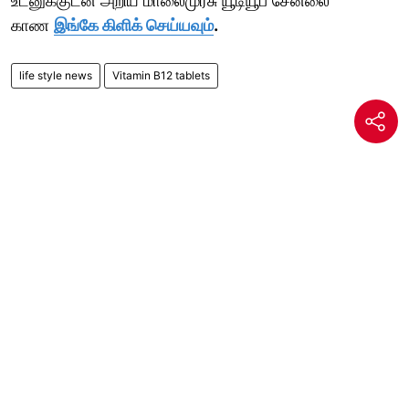
உடனுக்குடன் அறிய மாலைமுரசு யூடியூப் சேனலை
காண
இங்கே கிளிக் செய்யவும்
.
life style news
Vitamin B12 tablets