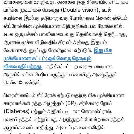
வார்த்தைகள் உளறுவது, கண்கள் ஒரு திசையில் சரியாகப்
பார்க்க முடியாமல் போவது (Double vision), உடல்
சமநிலை இழந்து தடுமாறுவது போன்றவை பிரைன் ஸ்டெம்
ஸ்ட்ரோக்கின் முக்கியமான அறிகுறிகள். பல நேரங்களில்,
உடல் ஒரு பக்கம் பலவீனமடைவது தெளிவாகத் தெரியாது,
ஆனால் மூச்சு விடுவதில் சிரமம் அல்லது இதயம்
வேகமாகத் துடிப்பது போன்றவை ஏற்படும்.
இது மிக
முக்கியமான கட்டம்; ஒவ்வொரு நொடியும்
விலைமதிப்பற்றது.
பாதிக்கப்பட்ட நபரை உடனடியாக
அருகில் உள்ள பெரிய மருத்துவமனைக்கு அழைத்துச்
செல்ல வேண்டும்.
பிரைன் ஸ்டெம் ஸ்ட்ரோக் ஏற்படுவதற்கு மிக முக்கியமான
காரணங்கள் ரத்த அழுத்தம் (BP), சர்க்கரை நோய்
(Diabetes) மற்றும் அதிகப்படியான கொலஸ்ட்ரால்.
புகைபிடித்தல் மற்றும் மது அருந்துதல் போன்றவை ரத்தக்
குழாய்களைப் பாதித்து, அடைப்புகளை எளிதில்