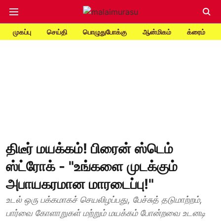
முகப்பு
செய்தி
பொழுதுபோக்கு
ஆன்மிகம்
க்ரைம்
திடீர் மயக்கம்! பிரைன் ஸ்டெம்
ஸ்ட்ரோக் - "உங்களை முடக்கும்
அபாயகரமான மாரடைப்பு!"
உடல் ஒரு பக்கமாகச் செயலிழப்பது, பேச்சுத் தடுமாற்றம்,
பார்வை கோளாறுகள் மற்றும் மயக்கம் போன்றவை உடனடி