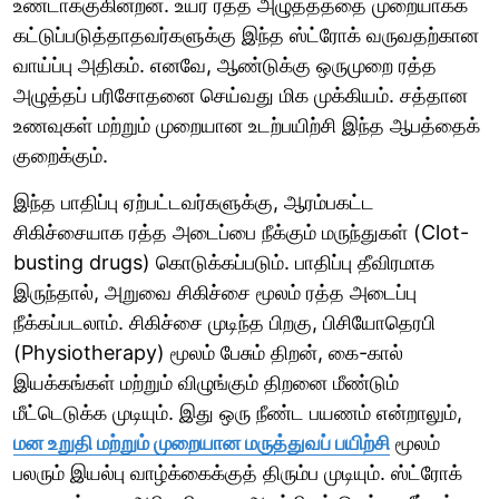
உண்டாக்குகின்றன. உயர் ரத்த அழுத்தத்தை முறையாகக்
கட்டுப்படுத்தாதவர்களுக்கு இந்த ஸ்ட்ரோக் வருவதற்கான
வாய்ப்பு அதிகம். எனவே, ஆண்டுக்கு ஒருமுறை ரத்த
அழுத்தப் பரிசோதனை செய்வது மிக முக்கியம். சத்தான
உணவுகள் மற்றும் முறையான உடற்பயிற்சி இந்த ஆபத்தைக்
குறைக்கும்.
இந்த பாதிப்பு ஏற்பட்டவர்களுக்கு, ஆரம்பகட்ட
சிகிச்சையாக ரத்த அடைப்பை நீக்கும் மருந்துகள் (Clot-
busting drugs) கொடுக்கப்படும். பாதிப்பு தீவிரமாக
இருந்தால், அறுவை சிகிச்சை மூலம் ரத்த அடைப்பு
நீக்கப்படலாம். சிகிச்சை முடிந்த பிறகு, பிசியோதெரபி
(Physiotherapy) மூலம் பேசும் திறன், கை-கால்
இயக்கங்கள் மற்றும் விழுங்கும் திறனை மீண்டும்
மீட்டெடுக்க முடியும். இது ஒரு நீண்ட பயணம் என்றாலும்,
மன உறுதி மற்றும் முறையான மருத்துவப் பயிற்சி
மூலம்
பலரும் இயல்பு வாழ்க்கைக்குத் திரும்ப முடியும். ஸ்ட்ரோக்