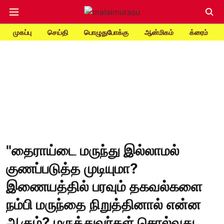
முகப்பு
செய்தி
பொழுதுபோக்கு
ஆன்மிகம்
க்ரைம்
"தைராய்டை மருந்து இல்லாமல்
குணப்படுத்த முடியுமா?
இணையத்தில் பரவும் தகவல்களை
நம்பி மருந்தை நிறுத்தினால் என்ன
ஆகும்? மருத்துவர்கள் சொல்வது