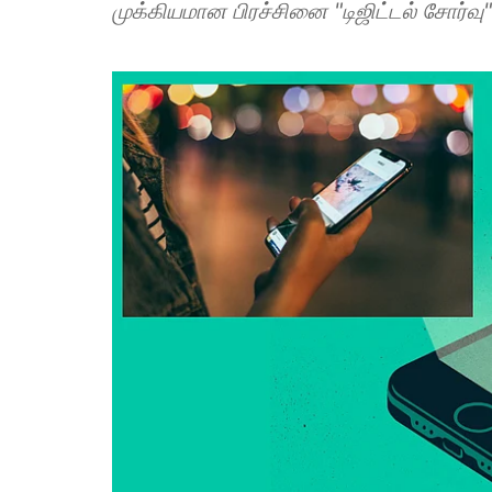
முக்கியமான பிரச்சினை "டிஜிட்டல் சோர்வு