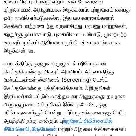
தசைப் பிடிப்பு அல்லது எலும்பு வலி போன்றவை
புற்றுநோயின் அறிகுறியாக இருக்கலாம். புற்றுநோய் என்பது
ஒரே நாளில் ஏற்படுவதல்ல, இது பல காரணங்களால்
செல்கள் மாற்றமடைந்து உருவாகிறது. மரபணு மாற்றங்கள்,
சுற்றுச்சூழல் மாசுபாடு, புகையிலை பயன்பாடு, முறையற்ற
உணவுப் பழக்கம் ஆகியவை முக்கியக் காரணங்களாக
இருக்கின்றன.
வருடத்திற்கு ஒருமுறை முழு உடல் பரிசோதனை
செய்துகொள்வது மிகவும் அவசியம். 40 வயதிற்கு
மேற்பட்டவர்கள் ஸ்கிரீனிங் (Screening) டெஸ்ட்
செய்துகொள்வது புத்திசாலித்தனம். அறிகுறிகள்
இருப்பவர்கள் மட்டும் மருத்துவரை அணுகுவது தவறான
அணுகுமுறை. அறிகுறிகள் இல்லாதபோதே, ஒரு
பரிசோதனைக்குச் சென்று பார்ப்பது உங்களை ஒரு பெரிய
ஆபத்திலிருந்து காக்கும். பு
ற்றுநோய் சிகிச்சையில்
கீமோதெரபி, ரேடியேஷன்
மற்றும் அறுவை சிகிச்சை எனப்