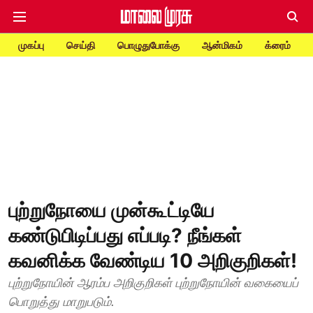
முகப்பு
செய்தி
பொழுதுபோக்கு
ஆன்மிகம்
க்ரைம்
புற்றுநோயை முன்கூட்டியே
கண்டுபிடிப்பது எப்படி? நீங்கள்
கவனிக்க வேண்டிய 10 அறிகுறிகள்!
புற்றுநோயின் ஆரம்ப அறிகுறிகள் புற்றுநோயின் வகையைப்
பொறுத்து மாறுபடும்.