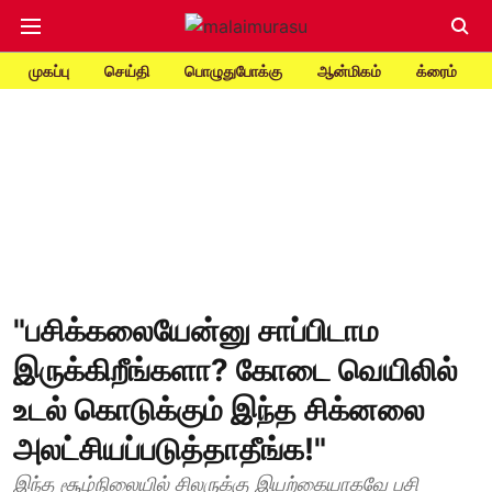
முகப்பு
செய்தி
பொழுதுபோக்கு
ஆன்மிகம்
க்ரைம்
"பசிக்கலையேன்னு சாப்பிடாம
இருக்கிறீங்களா? கோடை வெயிலில்
உடல் கொடுக்கும் இந்த சிக்னலை
அலட்சியப்படுத்தாதீங்க!"
இந்த சூழ்நிலையில் சிலருக்கு இயற்கையாகவே பசி