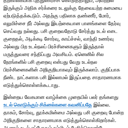
தற்காலிகமாக புத்துணர்ச்சி கொடுத்தாலும், அவற்றில்
இருக்கும் அதிக சர்க்கரை உடலுக்கு தேவையற்ற சுமையை
ஏற்படுத்தக்கூடும். அதற்கு பதிலாக தண்ணீர், மோர்,
எலுமிச்சை நீர் அல்லது இயற்கையான பானங்களை தேர்வு
செய்வது நல்லது. பசி குறைவதோடு சேர்த்து உடல் எடை
குறைதல், அடிக்கடி சோர்வு, காய்ச்சல், வாந்தி உணர்வு
அல்லது பிற உடல்நலப் பிரச்சினைகளும் இருந்தால்
மருத்துவரை சந்திப்பது அவசியம். ஏனெனில் சில
நேரங்களில் பசி குறைவு என்பது வேறு உடல்நல
பிரச்சினைகளின் அறிகுறியாகவும் இருக்கலாம். குறிப்பாக
நீண்ட நாட்களாக பசி இல்லாமல் இருப்பதை சாதாரணமாக
எடுத்துக்கொள்ளக்கூடாது.
இன்றைய வேகமான வாழ்க்கை முறையில் பலர் தங்களது
உடல் கொடுக்கும் சிக்னல்களை கவனிப்பதே
இல்லை.
தாகம், சோர்வு, தூக்கமின்மை அல்லது பசி குறைவு போன்ற
அறிகுறிகளை சாதாரணமாக எடுத்துக்கொள்கிறார்கள்.
ஆனால் உடல் எப்போதும் நம்மிடம் பேசிக்கொண்டே