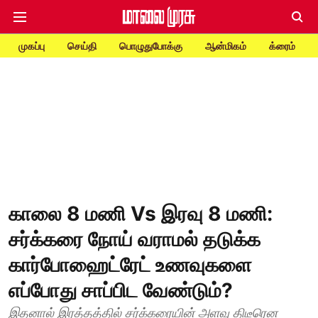
முகப்பு
செய்தி
பொழுதுபோக்கு
ஆன்மிகம்
க்ரைம்
காலை 8 மணி Vs இரவு 8 மணி:
சர்க்கரை நோய் வராமல் தடுக்க
கார்போஹைட்ரேட் உணவுகளை
எப்போது சாப்பிட வேண்டும்?
இதனால் இரத்தத்தில் சர்க்கரையின் அளவு திடீரென