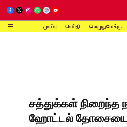
முகப்பு
செய்தி
பொழுதுபோக்கு
சத்துக்கள் நிறைந்
ஹோட்டல் தோசையை வ