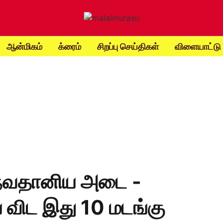
ஆன்மிகம்
க்ரைம்
சிறப்பு செய்திகள்
விளையாட்டு
த நவதானிய அடை -
ிட இது 10 மடங்கு