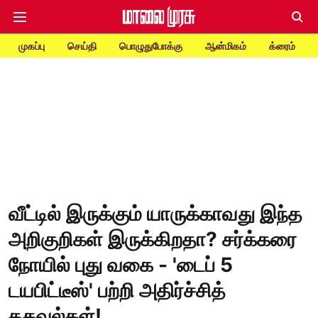
முகப்பு
செய்தி
பொழுதுபோக்கு
ஆன்மிகம்
க்ரைம்
வீட்டில் இருக்கும் யாருக்காவது இந்த
அறிகுறிகள் இருக்கிறதா? சர்க்கரை
நோயில் புது வகை - 'டைப் 5
டயபிட்டீஸ்' பற்றி அதிர்ச்சித்
தகவல்கள்!