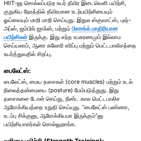
HIIT-னு சொல்லப்படுற உயர் தீவிர இடைவெளி பயிற்சி,
குறுகிய நேரத்தில் தீவிரமான உடற்பயிற்சியையும்
ஓய்வையும் மாறி மாறி செய்யுது. இதுல ஸ்குவாட்ஸ், புஷ்-
அப்ஸ், ஜம்பிங் ஜாக்ஸ், மற்றும்
பிளாங்க் மாதிரியான
பயிற்சிகள்
இருக்கு. இது எந்த உபகரணமும் இல்லாம
செய்யலாம், ஆனா கலோரி எரிப்பு மற்றும் மெட்டபாலிசத்தை
உயர்த்துவதில் சிறப்பு.
பைலேட்ஸ்:
பைலேட்ஸ், மைய தசைகள் (core muscles) மற்றும் உடல்
நிலைத்தன்மையை (posture) மேம்படுத்துது. இது
தசைகளை டோன் செய்து, நீண்ட கால மெட்டபாலிச
ஆரோக்கியத்தை உறுதி செய்யுது. “பைலேட்ஸ் பண்ணா,
உடம்பு சிக்குனு, ஆரோக்கியமா இருக்கும்”னு
பயிற்சியாளர்கள் சொல்லுறாங்க.
வலிமை பயிற்சி (Strength Training):