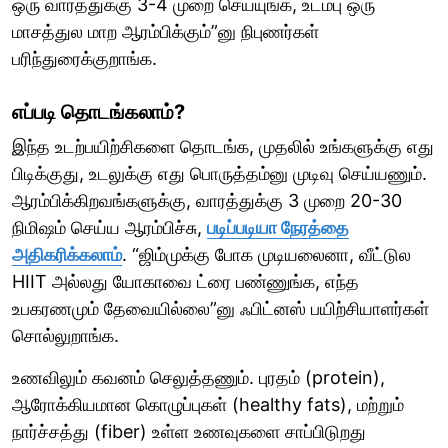
ஒரு வாரத்துக்கு 3-4 முறை செய்யுங்க, உடம்பு ஒரு
மாசத்துல மாற ஆரம்பிக்கும்”னு நிபுணர்கள்
பரிந்துரைக்குறாங்க.
எப்படி தொடங்கலாம்?
இந்த உடற்பயிற்சிகளை தொடங்க, முதலில் உங்களுக்கு எது
பிடிக்குது, உடலுக்கு எது பொருத்தம்னு முடிவு செய்யணும்.
ஆரம்பிக்கிறவங்களுக்கு, வாரத்துக்கு 3 முறை 20-30
நிமிஷம் செய்ய ஆரம்பிச்சு,
படிப்படியா நேரத்தை
அதிகரிக்கலாம்
. “ஜிம்முக்கு போக முடியலைனா, வீட்டுல
HIIT அல்லது யோகாவை ட்ரை பண்ணுங்க, எந்த
உபகரணமும் தேவையில்லை”னு ஃபிட்னஸ் பயிற்சியாளர்கள்
சொல்லுறாங்க.
உணவிலும் கவனம் செலுத்தணும். புரதம் (protein),
ஆரோக்கியமான கொழுப்புகள் (healthy fats), மற்றும்
நார்ச்சத்து (fiber) உள்ள உணவுகளை சாப்பிடுறது