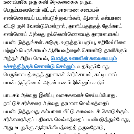
உணவிற்கே ஒரு தனி அந்தஸ்தைத் தரும்.
பெரும்பாலானோர் வீட்டில் சாதாரண சமையல்
எண்ணெயைப் பயன்படுத்துவார்கள், ஆனால் கல்யாண
வீட்டு ருசி வேண்டுமென்றால், தாளிப்பதற்குத் தேங்காய்
எண்ணெய் அல்லது நல்லெண்ணெயைத் தாராளமாகப்
பயன்படுத்துங்கள். கடுகு, உளுத்தம் பருப்பு, கறிவேப்பிலை
மற்றும் பெருங்காயம் ஆகியவற்றைக் கொண்டு தாளிக்கும்
அந்தச் சிறிய செயல்,
மொத்த உணவின் சுவையையும்
உச்சத்திற்குக் கொண்டு செல்லும்
. வதக்கும்போது
பெருங்காயத்தைத் தூளாகச் சேர்க்காமல், கட்டியாகப்
பயன்படுத்தினால் அதன் மணம் இன்னும் கூடும்.
பாயசம் அல்லது இனிப்பு வகைகளைச் செய்யும்போது,
நாட்டுச் சர்க்கரை அல்லது தரமான வெல்லத்தைப்
பயன்படுத்துவது கல்யாண வீட்டு சுவையைக் கொடுக்கும்.
சர்க்கரைக்குப் பதிலாக வெல்லத்தைப் பயன்படுத்தும்போது,
அது உடலுக்கு ஆரோக்கியத்தைத் தருவதோடு,