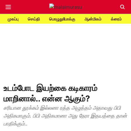
முகப்பு
செய்தி
பொழுதுபோக்கு
ஆன்மிகம்
க்ரைம்
உடம்போட இயற்கை கடிகாரம்
மாறினால்.. என்ன ஆகும்?
சரியான தூக்கம் இல்லனா ரத்த அழுத்தம் அதாவது பிபி
அதிகமாகும். பிபி அதிகமானா அது நேரா இதயத்தை தான்
பாதிக்கும்..