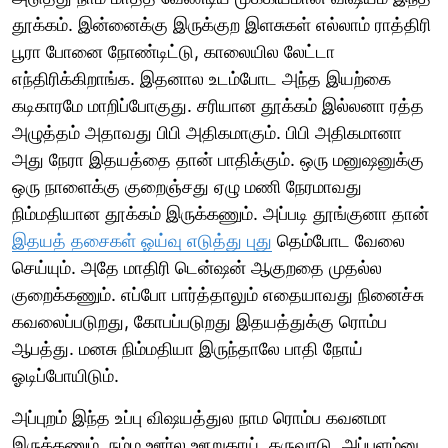
தூக்கம். இன்னைக்கு இருக்குற இளசுகள் எல்லாம் ராத்திரி
பூரா போனை நோண்டிட்டு, காலையில லேட்டா
எந்திரிக்கிறாங்க. இதனால உடம்போட அந்த இயற்கை
கடிகாரமே மாறிப்போகுது. சரியான தூக்கம் இல்லனா ரத்த
அழுத்தம் அதாவது பிபி அதிகமாகும். பிபி அதிகமானா
அது நேரா இதயத்தை தான் பாதிக்கும். ஒரு மனுஷனுக்கு
ஒரு நாளைக்கு குறைஞ்சது ஏழு மணி நேரமாவது
நிம்மதியான தூக்கம் இருக்கணும். அப்படி தூங்குனா தான்
இதயத் தசைகள் ஓய்வு எடுத்து புது
தெம்போட வேலை
செய்யும். அதே மாதிரி டென்ஷன் ஆகுறதை முதல்ல
குறைக்கணும். எப்போ பார்த்தாலும் எதையாவது நினைச்சு
கவலைப்படுறது, கோபப்படுறது இதயத்துக்கு ரொம்ப
ஆபத்து. மனசு நிம்மதியா இருந்தாலே பாதி நோய்
ஓடிப்போயிடும்.
அப்புறம் இந்த உப்பு விஷயத்துல நாம ரொம்ப கவனமா
இருக்கணும். நம்ம ஊர்ல ஊறுகாய், கருவாடு, அப்பளம்னு