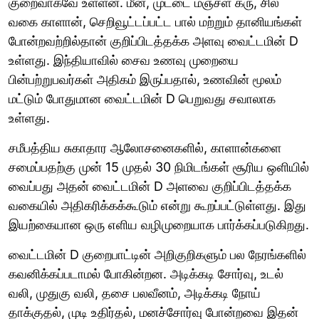
குறைவாகவே உள்ளன. மீன், முட்டை மஞ்சள் கரு, சில
வகை காளான், செறிவூட்டப்பட்ட பால் மற்றும் தானியங்கள்
போன்றவற்றில்தான் குறிப்பிடத்தக்க அளவு வைட்டமின் D
உள்ளது. இந்தியாவில் சைவ உணவு முறையை
பின்பற்றுபவர்கள் அதிகம் இருப்பதால், உணவின் மூலம்
மட்டும் போதுமான வைட்டமின் D பெறுவது சவாலாக
உள்ளது.
சமீபத்திய சுகாதார ஆலோசனைகளில், காளான்களை
சமைப்பதற்கு முன் 15 முதல் 30 நிமிடங்கள் சூரிய ஒளியில்
வைப்பது அதன் வைட்டமின் D அளவை குறிப்பிடத்தக்க
வகையில் அதிகரிக்கக்கூடும் என்று கூறப்பட்டுள்ளது. இது
இயற்கையான ஒரு எளிய வழிமுறையாக பார்க்கப்படுகிறது.
வைட்டமின் D குறைபாட்டின் அறிகுறிகளும் பல நேரங்களில்
கவனிக்கப்படாமல் போகின்றன. அடிக்கடி சோர்வு, உடல்
வலி, முதுகு வலி, தசை பலவீனம், அடிக்கடி நோய்
தாக்குதல், முடி உதிர்தல், மனச்சோர்வு போன்றவை இதன்