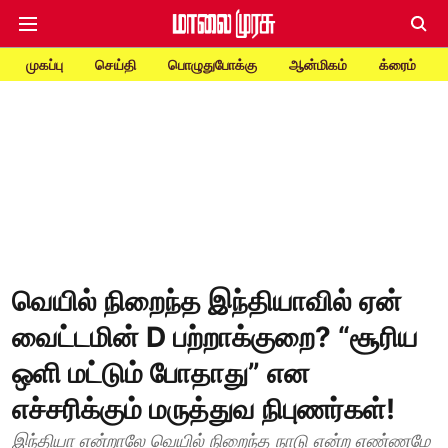
முகப்பு
செய்தி
பொழுதுபோக்கு
ஆன்மிகம்
க்ரைம்
வெயில் நிறைந்த இந்தியாவில் ஏன்
வைட்டமின் D பற்றாக்குறை? “சூரிய
ஒளி மட்டும் போதாது” என
எச்சரிக்கும் மருத்துவ நிபுணர்கள்!
இந்தியா என்றாலே வெயில் நிறைந்த நாடு என்ற எண்ணமே