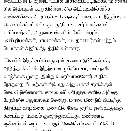
வைட்டமின் D குறைபாட்டால் பாதிக்கப்பட்டிருக்கலாம் என்று
சில ஆய்வுகள் கூறுகின்றன. சில ஆய்வுகளில் இந்த
எண்ணிக்கை 70 முதல் 90 சதவீதம் வரை கூட இருப்பதாக
தெரிவிக்கப்பட்டுள்ளது. குறிப்பாக நகர்ப்புறங்களில்
வசிப்பவர்கள், அலுவலகங்களில் நீண்ட நேரம்
பணிபுரிபவர்கள், மாணவர்கள், வயதானவர்கள் மற்றும்
பெண்கள் அதிக ஆபத்தில் உள்ளனர்.
“வெயில் இருக்கும்போது ஏன் குறைபாடு?” என்பதே
அடுத்த கேள்வி. இதற்கான முக்கிய காரணம் நவீன
வாழ்க்கை முறை. இன்று பெரும்பாலானோர் அதிக
நேரத்தை வீட்டிற்குள் அல்லது அலுவலகங்களுக்குள்
செலவிடுகின்றனர். காலை வீட்டிலிருந்து காரில் அல்லது
பேருந்தில் அலுவலகம் சென்று, மாலை மீண்டும் வீட்டிற்கு
திரும்பும் வாழ்க்கை முறையில் நேரடி சூரிய ஒளி உடலுக்கு
கிடைப்பது மிகவும் குறைந்துவிட்டது. கண்ணாடி
ஜன்னல்கள் வழியாக வரும் வெளிச்சம் வைட்டமின் D