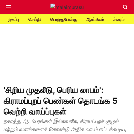
முகப்பு
செய்தி
பொழுதுபோக்கு
ஆன்மிகம்
க்ரைம்
'சிறிய முதலீடு, பெரிய லாபம்':
கிராமப்புறப் பெண்கள் தொடங்க 5
வெற்றி வாய்ப்புகள்
நகரத்து ஆடம்பரங்கள் இல்லாமலே, கிராமப்புறச் சூழல்
மற்றும் வளங்களைக் கொண்டு அதிக லாபம் ஈட்டக்கூடிய,