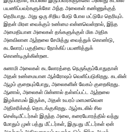
இருப்பதால், கப்பலில் இருப்பவர்களுக்கோ அல்லது கடலில்
பயணிப்பவர்களுக்கோ அந்த அலைகள் கண்ணுக்குத்
தெரியாது. அது ஒரு சிறிய மேடு போல மட்டுமே தெரியும்.
இதன் மிரள வைக்கும் உண்மை என்னவென்றால், இந்த
அமைதியான அலைகள் தங்களுக்குள் மிக அதிக
அளவிலான ஆற்றலை சேமித்து வைத்துக் கொண்டு,
கடலோரப் பகுதியை நோக்கிப் பயணித்துக்
கொண்டிருக்கின்றன.
சுனாமி அலைகள் கடலோரத்தை நெருங்கும்போதுதான்
அதன் உண்மையான ஆக்ரோஷம் வெளிப்படுகிறது. கடலின்
ஆழம் குறையும்போது, அலைகளின் வேகம் குறைகிறது.
ஆனால், அலைகள் பின்னால் தள்ளப்பட்ட ஆற்றலை
இழக்காமல் இருக்க, அதன் உயரம் மளமளவென
அதிகரிக்கத் தொடங்குகிறது. ஆழ்கடலில் சில
சென்டிமீட்டர்கள் இருந்த அலை, கரையோரத்தில் வந்து
மோதும் முன் பத்து மீட்டர்கள், இருபது மீட்டர்கள் ஏன்
அதற்கும் அதிகமாகவும் உயரக்கூடும். இந்த ஆழக்