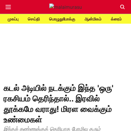
முகப்பு
செய்தி
பொழுதுபோக்கு
ஆன்மிகம்
க்ரைம்
கடல் அடியில் நடக்கும் இந்த 'ஒரு'
ரகசியம் தெரிந்தால்.. இரவில்
தூக்கமே வராது! மிரள வைக்கும்
உண்மைகள்
இந்தக் கண்ணுக்குத் தெரியாத பேரழிவு தரும்