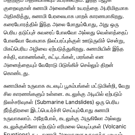
குறைவுதான் சுனாமி அலைகளின் உயரத்தை அபரிமிதமாக
அதிகரித்து, சுனாமி பேரலையாக மாறக் காரணமாகிறது.
கரையோரத்தில் இந்த அலை மோதும்போது, அது ஒரு
பெரிய தடுப்புச் சுவரைப் போலவோ அல்லது வெள்ளத்தைப்
போலவோ வேகமாக நிலப்பரப்புக்குள் ஊடுருவிச் சென்று,
மிகப்பெரிய அழிவை ஏற்படுத்துகிறது. சுனாமியின் இந்த
சக்தி, வாகனங்கள், கட்டிடங்கள், மரங்கள் என
அனைத்தையும் வேரோடு பிடுங்கிச் செல்லும் திறன்
கொண்டது.
சுனாமிகள் உருவாக கடலடிப் பூகம்பங்கள் மட்டுமின்றி, வேறு
சில காரணங்களும் உள்ளன. கடலுக்கு அடியில் ஏற்படும்
நிலச்சரிவுகள் (Submarine Landslides) ஒரு பெரிய
நீர்த்திரளை இடப்பெயர்ச்சி செய்யும்போது சுனாமி
உருவாகலாம். அதேபோல், கடலுக்கு அருகிலோ அல்லது
கடலுக்குள்ளோ ஏற்படும் எரிமலை வெடிப்புகள் (Volcanic
Eruptions) கூட சுனாமி அலைகளை உருவாக்க முடியும்.