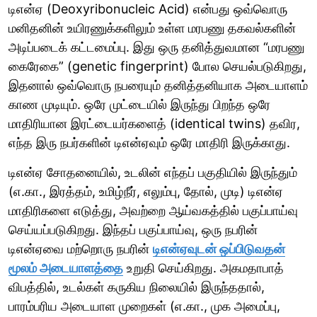
டிஎன்ஏ (Deoxyribonucleic Acid) என்பது ஒவ்வொரு
மனிதனின் உயிரணுக்களிலும் உள்ள மரபணு தகவல்களின்
அடிப்படைக் கட்டமைப்பு. இது ஒரு தனித்துவமான “மரபணு
கைரேகை” (genetic fingerprint) போல செயல்படுகிறது,
இதனால் ஒவ்வொரு நபரையும் தனித்தனியாக அடையாளம்
காண முடியும். ஒரே முட்டையில் இருந்து பிறந்த ஒரே
மாதிரியான இரட்டையர்களைத் (identical twins) தவிர,
எந்த இரு நபர்களின் டிஎன்ஏவும் ஒரே மாதிரி இருக்காது.
டிஎன்ஏ சோதனையில், உடலின் எந்தப் பகுதியில் இருந்தும்
(எ.கா., இரத்தம், உமிழ்நீர், எலும்பு, தோல், முடி) டிஎன்ஏ
மாதிரிகளை எடுத்து, அவற்றை ஆய்வகத்தில் பகுப்பாய்வு
செய்யப்படுகிறது. இந்தப் பகுப்பாய்வு, ஒரு நபரின்
டிஎன்ஏவை மற்றொரு நபரின்
டிஎன்ஏவுடன் ஒப்பிடுவதன்
மூலம் அடையாளத்தை
உறுதி செய்கிறது. அகமதாபாத்
விபத்தில், உடல்கள் கருகிய நிலையில் இருந்ததால்,
பாரம்பரிய அடையாள முறைகள் (எ.கா., முக அமைப்பு,