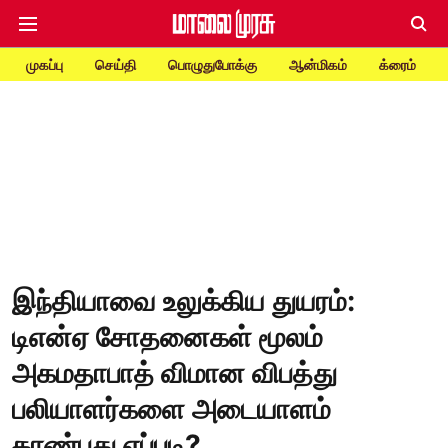
முகப்பு
செய்தி
பொழுதுபோக்கு
ஆன்மிகம்
க்ரைம்
இந்தியாவை உலுக்கிய துயரம்:
டிஎன்ஏ சோதனைகள் மூலம்
அகமதாபாத் விமான விபத்து
பலியாளர்களை அடையாளம்
காண்பது எப்படி?