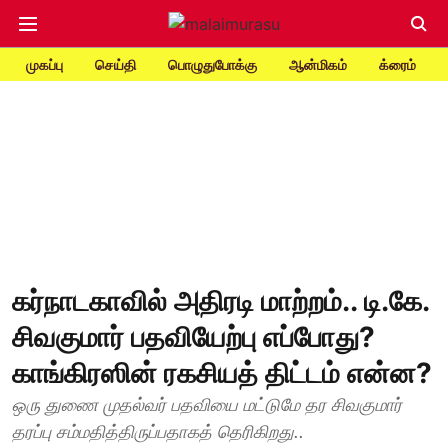
முகப்பு
செய்தி
பொழுதுபோக்கு
ஆன்மிகம்
க்ரைம்
கர்நாடகாவில் அதிரடி மாற்றம்.. டி.கே.
சிவகுமார் பதவியேற்பு எப்போது?
காங்கிரஸின் ரகசியத் திட்டம் என்ன?
ஒரு துணை முதல்வர் பதவியை மட்டுமே தர சிவகுமார்
தரப்பு சம்மதித்திருப்பதாகத் தெரிகிறது..