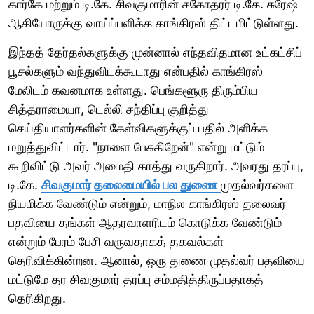
கார்கே மற்றும் டி.கே. சிவகுமாரின் சகோதரர் டி.கே. சுரேஷ்
ஆகியோருக்கு வாய்ப்பளிக்க காங்கிரஸ் திட்டமிட்டுள்ளது.
இந்தத் தேர்தல்களுக்கு முன்னால் எந்தவிதமான உட்கட்சிப்
பூசல்களும் வந்துவிடக்கூடாது என்பதில் காங்கிரஸ்
மேலிடம் கவனமாக உள்ளது. பெங்களூரு திரும்பிய
சித்தராமையா, டெல்லி சந்திப்பு குறித்து
செய்தியாளர்களின் கேள்விகளுக்குப் பதில் அளிக்க
மறுத்துவிட்டார். "நாளை பேசுகிறேன்" என்று மட்டும்
கூறிவிட்டு அவர் அமைதி காத்து வருகிறார். அவரது தரப்பு,
டி.கே.
சிவகுமார் தலைமையில் பல துணை
முதல்வர்களை
நியமிக்க வேண்டும் என்றும், மாநில காங்கிரஸ் தலைவர்
பதவியை தங்கள் ஆதரவாளரிடம் கொடுக்க வேண்டும்
என்றும் பேரம் பேசி வருவதாகத் தகவல்கள்
தெரிவிக்கின்றன. ஆனால், ஒரு துணை முதல்வர் பதவியை
மட்டுமே தர சிவகுமார் தரப்பு சம்மதித்திருப்பதாகத்
தெரிகிறது.