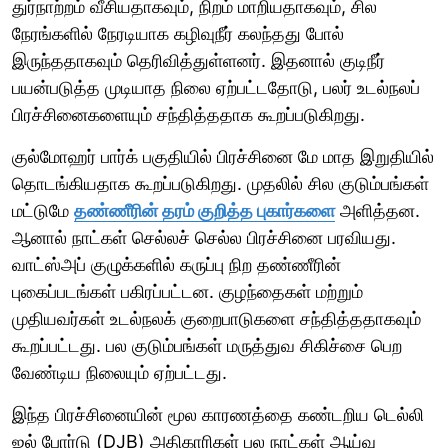
துர்நாற்றம் வீசியதாகவும், நிறம் மாறியதாகவும், சில
நேரங்களில் நேரடியாக கழிவுநீர் கலந்தது போல்
இருந்ததாகவும் தெரிவித்துள்ளனர். இதனால் குடிநீர்
பயன்படுத்த முடியாத நிலை ஏற்பட்டதோடு, பலர் உடல்நலப்
பிரச்சினைகளையும் சந்தித்ததாக கூறப்படுகிறது.
குல்மோஹர் பார்க் பகுதியில் பிரச்சினை மே மாத இறுதியில்
தொடங்கியதாக கூறப்படுகிறது. முதலில் சில குடும்பங்கள்
மட்டுமே
தண்ணீரின் தரம் குறித்த புகார்களை
அளித்தன.
ஆனால் நாட்கள் செல்லச் செல்ல பிரச்சினை பரவியது.
வாட்ஸ்அப் குழுக்களில் கருப்பு நிற தண்ணீரின்
புகைப்படங்கள் பகிரப்பட்டன. குழந்தைகள் மற்றும்
முதியவர்கள் உடல்நலக் குறைபாடுகளை சந்தித்ததாகவும்
கூறப்பட்டது. பல குடும்பங்கள் மருத்துவ சிகிச்சை பெற
வேண்டிய நிலையும் ஏற்பட்டது.
இந்த பிரச்சினையின் மூல காரணத்தை கண்டறிய டெல்லி
ஜல் போர்டு (DJB) அதிகாரிகள் பல நாட்கள் ஆய்வு