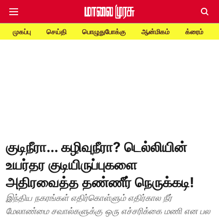
முகப்பு
செய்தி
பொழுதுபோக்கு
ஆன்மிகம்
க்ரைம்
குடிநீரா... கழிவுநீரா? டெல்லியின்
உயர்தர குடியிருப்புகளை
அதிரவைத்த தண்ணீர் நெருக்கடி!
இந்திய நகரங்கள் எதிர்கொள்ளும் எதிர்கால நீர்
மேலாண்மை சவால்களுக்கு ஒரு எச்சரிக்கை மணி என பல