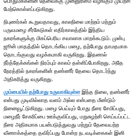
பொதுமக்களின் தேவைக்கு முன்னுரிமை வழங்கும் முயற்சி
மேற்கொள்ளப்படுகிறது.
நிபுணர்கள் கூறுவதாவது, காலநிலை மாற்றம் மற்றும்
பருவமழை சீர்கேடுகள் எதிர்காலத்தில் இந்திய
நகரங்களுக்கு மிகப்பெரிய சவாலாக மாறக்கூடும். முன்பு
ஜூன் மாதத்தில் தொடங்கிய மழை, தற்போது தாமதமாக
தொடங்குவது வழக்கமாகி வருகிறது. இதனால்
நீர்த்தேக்கங்கள் நிரம்பும் காலம் தள்ளிப்போகிறது. அதே
நேரத்தில் நகரங்களின் தண்ணீர் தேவை தொடர்ந்து
அதிகரித்து வருகிறது.
மும்பையில் தற்போது உருவாகியுள்ள
இந்த நிலை, தண்ணீர்
என்பது முடிவில்லாத வளம் அல்ல என்பதை மீண்டும்
நினைவூட்டுகிறது. மழை பெய்யும் போது நீரை சேமிப்பது,
மழைநீர் சேகரிப்பை ஊக்குவிப்பது, மறுசுழற்சி செய்யப்பட்ட
நீரை அதிகமாக பயன்படுத்துவது மற்றும் தேவையற்ற
வீணாக்கத்தை தவிர்ப்பது போன்ற நடவடிக்கைகள் இனி