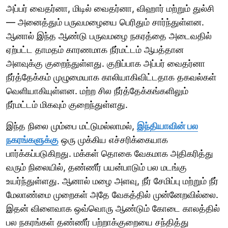
அப்பர் வைதர்னா, மிடில் வைதர்னா, விஹார் மற்றும் துல்சி
— அனைத்தும் பருவமழையை பெரிதும் சார்ந்துள்ளன.
ஆனால் இந்த ஆண்டு பருவமழை நகரத்தை அடைவதில்
ஏற்பட்ட தாமதம் காரணமாக நீர்மட்டம் ஆபத்தான
அளவுக்கு குறைந்துள்ளது. குறிப்பாக அப்பர் வைதர்னா
நீர்த்தேக்கம் முழுமையாக காலியாகிவிட்டதாக தகவல்கள்
வெளியாகியுள்ளன. மற்ற சில நீர்த்தேக்கங்களிலும்
நீர்மட்டம் மிகவும் குறைந்துள்ளது.
இந்த நிலை மும்பை மட்டுமல்லாமல்,
இந்தியாவின் பல
நகரங்களுக்கு
ஒரு முக்கிய எச்சரிக்கையாக
பார்க்கப்படுகிறது. மக்கள் தொகை வேகமாக அதிகரித்து
வரும் நிலையில், தண்ணீர் பயன்பாடும் பல மடங்கு
உயர்ந்துள்ளது. ஆனால் மழை அளவு, நீர் சேமிப்பு மற்றும் நீர்
மேலாண்மை முறைகள் அதே வேகத்தில் முன்னேறவில்லை.
இதன் விளைவாக ஒவ்வொரு ஆண்டும் கோடை காலத்தில்
பல நகரங்கள் தண்ணீர் பற்றாக்குறையை சந்தித்து