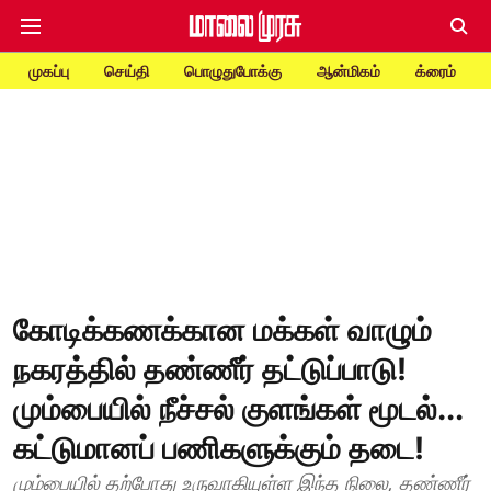
முகப்பு
செய்தி
பொழுதுபோக்கு
ஆன்மிகம்
க்ரைம்
கோடிக்கணக்கான மக்கள் வாழும்
நகரத்தில் தண்ணீர் தட்டுப்பாடு!
மும்பையில் நீச்சல் குளங்கள் மூடல்...
கட்டுமானப் பணிகளுக்கும் தடை!
மும்பையில் தற்போது உருவாகியுள்ள இந்த நிலை, தண்ணீர்